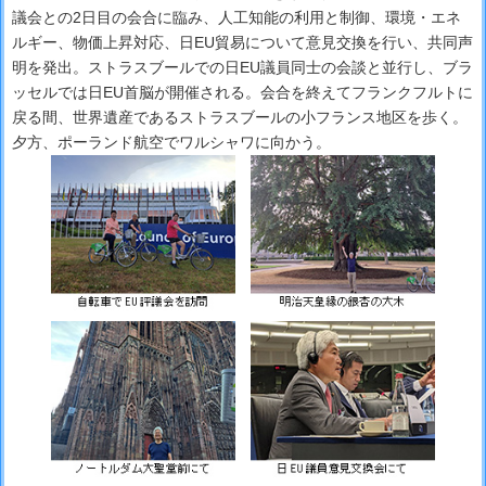
議会との2日目の会合に臨み、人工知能の利用と制御、環境・エネ
ルギー、物価上昇対応、日EU貿易について意見交換を行い、共同声
明を発出。ストラスブールでの日EU議員同士の会談と並行し、ブラ
ッセルでは日EU首脳が開催される。会合を終えてフランクフルトに
戻る間、世界遺産であるストラスブールの小フランス地区を歩く。
夕方、ポーランド航空でワルシャワに向かう。