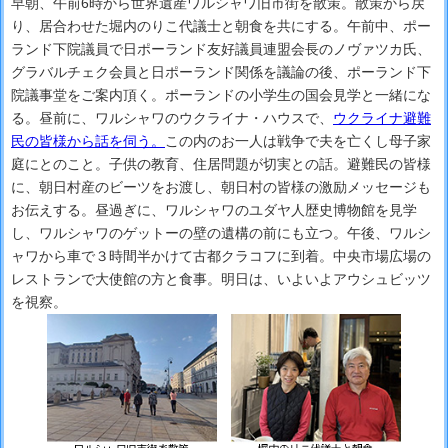
早朝、午前6時から世界遺産ワルシャワ旧市街を散策。散策から戻
り、居合わせた堀内のりこ代議士と朝食を共にする。午前中、ポー
ランド下院議員で日ポーランド友好議員連盟会長のノヴァツカ氏、
グラバルチェク会員と日ポーランド関係を議論の後、ポーランド下
院議事堂をご案内頂く。ポーランドの小学生の国会見学と一緒にな
る。昼前に、ワルシャワのウクライナ・ハウスで、
ウクライナ避難
民の皆様から話を伺う。
この内のお一人は戦争で夫を亡くし母子家
庭にとのこと。子供の教育、住居問題が切実との話。避難民の皆様
に、朝日村産のビーツをお渡し、朝日村の皆様の激励メッセージも
お伝えする。昼過ぎに、ワルシャワのユダヤ人歴史博物館を見学
し、ワルシャワのゲットーの壁の遺構の前にも立つ。午後、ワルシ
ャワから車で３時間半かけて古都クラコフに到着。中央市場広場の
レストランで大使館の方と食事。明日は、いよいよアウシュビッツ
を視察。