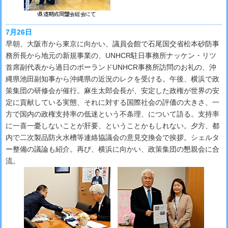
7月26日
早朝、大阪市から東京に向かい、議員会館で石尾国交省松本砂防事
務所長から地元の新規事業の、UNHCR駐日事務所ナッケン・リツ
首席副代表から過日のポーランドUNHCR事務所訪問のお礼の、沖
縄県池田副知事から沖縄県の近況のレクを受ける。午後、横浜で政
策集団の研修会が催行。麻生太郎会長が、安定した政権が世界の安
定に貢献している実態、それに対する国際社会の評価の大きさ、一
方で国内の政権支持率の低迷という不条理、について語る。支持率
に一喜一憂しないことが肝要、ということかもしれない。夕方、都
内で二次製品防火水槽等連絡協議会の意見交換会で挨拶。シェルタ
ー整備の議論も紹介。再び、横浜に向かい、政策集団の懇親会に合
流。