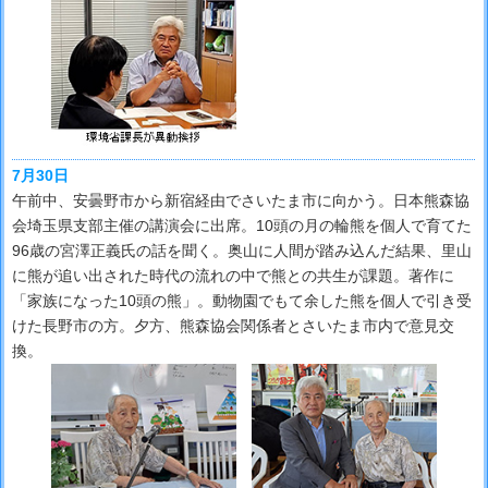
7月30日
午前中、安曇野市から新宿経由でさいたま市に向かう。日本熊森協
会埼玉県支部主催の講演会に出席。10頭の月の輪熊を個人で育てた
96歳の宮澤正義氏の話を聞く。奥山に人間が踏み込んだ結果、里山
に熊が追い出された時代の流れの中で熊との共生が課題。著作に
「家族になった10頭の熊」。動物園でもて余した熊を個人で引き受
けた長野市の方。夕方、熊森協会関係者とさいたま市内で意見交
換。