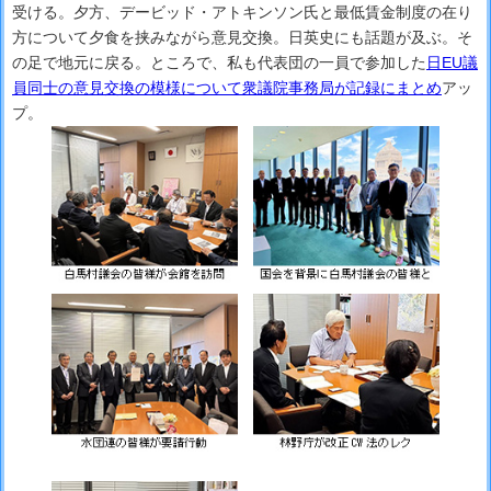
受ける。夕方、デービッド・アトキンソン氏と最低賃金制度の在り
方について夕食を挟みながら意見交換。日英史にも話題が及ぶ。そ
の足で地元に戻る。ところで、私も代表団の一員で参加した
日EU議
員同士の意見交換の模様について衆議院事務局が記録にまとめ
アッ
プ。