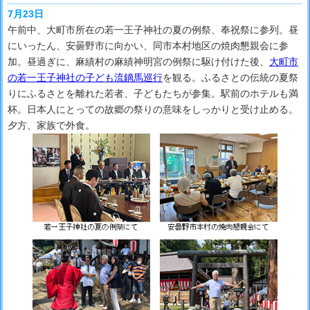
7月23日
午前中、大町市所在の若一王子神社の夏の例祭、奉祝祭に参列。昼
にいったん、安曇野市に向かい、同市本村地区の焼肉懇親会に参
加。昼過ぎに、麻績村の麻績神明宮の例祭に駆け付けた後、
大町市
の若一王子神社の子ども流鏑馬巡行
を観る。ふるさとの伝統の夏祭
りにふるさとを離れた若者、子どもたちが参集。駅前のホテルも満
杯。日本人にとっての故郷の祭りの意味をしっかりと受け止める。
夕方、家族で外食。