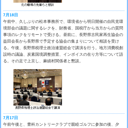
7月18日
午前中、久しぶりの松本事務所で、環境省から明日開催の自民党環
境部会の議題に関するレクを、財務省、国税庁から当方からの質問
事項のレクをリモートで受ける。昼前に、長野県古民家再生協会の
益田会長から長野県で予定する協会の集まりについて相談を受け
る。午後、長野県税理士政治連盟総会で講演を行う。地方消費税創
設時の議論、炭素国境調整措置、インボイスの在り方等について語
る。その足で上京し、麻績村関係者と懇談。
7月17日
午前午後と、豊科カントリークラブで親睦ゴルフに参加の後、夕