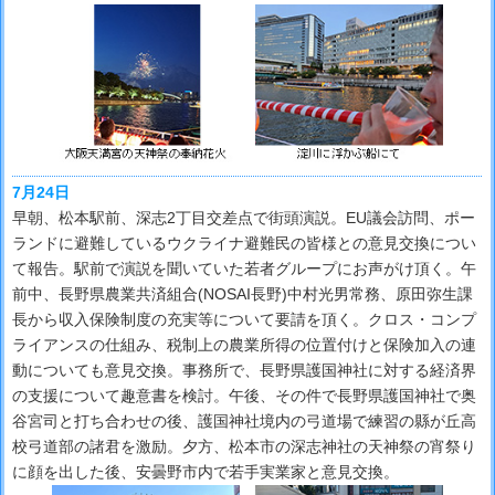
7月24日
早朝、松本駅前、深志2丁目交差点で街頭演説。EU議会訪問、ポー
ランドに避難しているウクライナ避難民の皆様との意見交換につい
て報告。駅前で演説を聞いていた若者グループにお声がけ頂く。午
前中、長野県農業共済組合(NOSAI長野)中村光男常務、原田弥生課
長から収入保険制度の充実等について要請を頂く。クロス・コンプ
ライアンスの仕組み、税制上の農業所得の位置付けと保険加入の連
動についても意見交換。事務所で、長野県護国神社に対する経済界
の支援について趣意書を検討。午後、その件で長野県護国神社で奥
谷宮司と打ち合わせの後、護国神社境内の弓道場で練習の縣が丘高
校弓道部の諸君を激励。夕方、松本市の深志神社の天神祭の宵祭り
に顔を出した後、安曇野市内で若手実業家と意見交換。