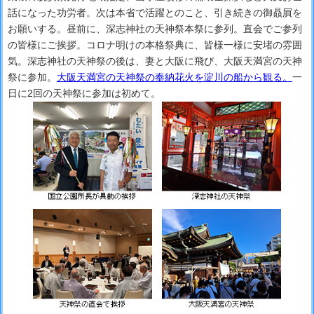
話になった功労者。次は本省で活躍とのこと、引き続きの御贔屓を
お願いする。昼前に、深志神社の天神祭本祭に参列。直会でご参列
の皆様にご挨拶。コロナ明けの本格祭典に、皆様一様に安堵の雰囲
気。深志神社の天神祭の後は、妻と大阪に飛び、大阪天満宮の天神
祭に参加。
大阪天満宮の天神祭の奉納花火を淀川の船から観る。
一
日に2回の天神祭に参加は初めて。