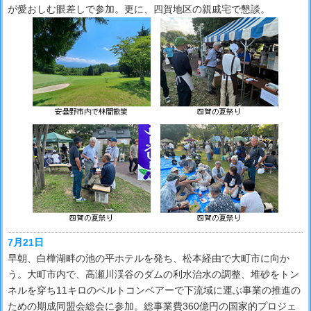
が愛おしむ眼差しで参加。更に、四賀地区の親戚宅で懇談。
7月21日
早朝、白樺湖畔の池の平ホテルを発ち、松本経由で大町市に向か
う。大町市内で、高瀬川渓谷のダムの利水治水の調整、堆砂をトン
ネルを穿ち11キロのベルトコンベアーで下流域に運ぶ事業の推進の
ための期成同盟会総会に参加。総事業費360億円の国家的プロジェ