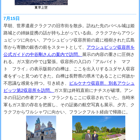
7月15日
早朝、世界遺産クラクフの旧市街を散歩。訪ねた先のバベル城は姫
路城との姉妹提携の話が持ち上がっている由。クラクフからアウシ
ュビッツに向かい、アウシュビッツ収容所前の庭に植樹された広島
市から寄贈の銀杏の前をスタートとして、
アウシュビッツ収容所を
公式ガイドの中谷剛さんの案内で訪問。
展示の内容の重さに圧倒さ
れる。ガス室の中では緊張。収容所の入口の「アルバイト マフ
ト フライ」の表示版前の白樺は、ここを出入りするユダヤ人収容
者をずっと見つめてきた。白樺は長野県の県木であることに何故か
不思議な感覚を持つ。引き続き、
ビルケナウ収容所、別名アウシュ
ビッツ第2収容所を訪問。
ガス室は終戦直前にナチスが破壊。アン
ネの日記の作者アンネ・フランクもここに収容されていた。当時米
軍もガス室の存在を把握し、その証拠の航空写真も展示。夕方、ク
ラクフからワルシャワに向かい、フランクフルト経由で帰路に。