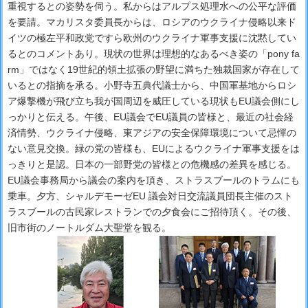
重視するとの姿勢を伺う。私からはアルプス処理水への公平な評価
を要請。マカリスタ委員長からは、ロシアのウクライナ侵略以来ド
イツの極左平和政党ですら欧州のウクライナ軍事支援に沈黙してい
るとのコメントあり。現状の世界は理想的なあるべき姿の「pony fa
rm」ではなく19世紀的領土拡張の野望に満ちた独裁国家が存在して
いるとの指摘を承る。小野寺五典代議士から、中国軍基地からロシ
ア爆撃機が飛び立ち我が国周辺を威圧している現状もEU議会側にし
っかりと伝える。午後、EU議会でEU議員の皆様と、最近の社会経
済情勢、ウクライナ侵略、東アジアの安全保障環境について忌憚の
ない意見交換。緑の党の皆様も、EUによるウクライナ軍事支援をは
っきりと是認。日本の一部野党の皆様との危機感の差異を感じる。
EU議会事務局から議会の案内を頂き、ストラスブールのトラムにも
乗車。夕方、シャルデモーゼEU 議会対日交流議員団長主催のスト
ラスブールの古民家レストランでの夕食会にご招待頂く。その後、
旧市街のノートルダム大聖堂を観る。