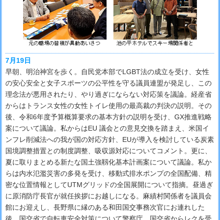
7月19日
早朝、明治神宮を歩く。自民党本部でLGBT法の成立を受け、女性
の安心安全と女子スポーツの公平性を守る議員連盟が発足し、この
理念法が悪用されたり、やり過ぎにならない対応策を議論。経産省
からはトランス女性の女性トイレ使用の最高裁の判決の説明。その
後、令和6年度予算概算要求の基本方針の説明を受け、GX推進戦略
案について議論。私からはEU 議会との意見交換を踏まえ、米国イ
ンフレ削減法への我が国の対応方針、EUが導入を検討している炭素
国境調整措置との制度調整、吸収源対応についてコメント。更に、
夏に取りまとめる新たな国土強靱化基本計画案について議論。私か
らは内水氾濫災害の多発を受け、移動式排水ポンプの全国配備、精
密な位置情報としてUTMグリッドの全国展開について指摘。昼過ぎ
に原消防庁長官が就任挨拶にお越しになる。麻績村関係者を議員会
館にお迎えし、長野県に縁のある和田国交事務次官にお連れした
後、国交省で自転車安全対策について警察庁、国交省からレクを受