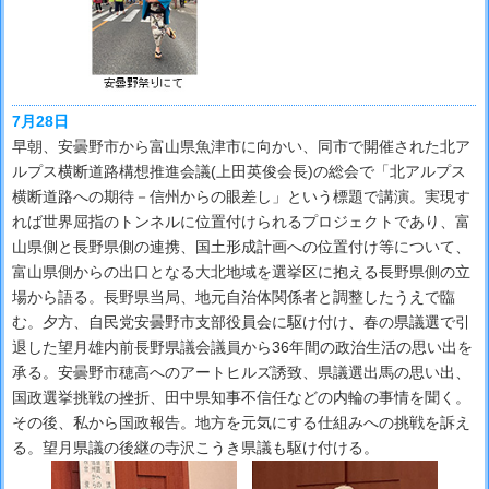
7月28日
早朝、安曇野市から富山県魚津市に向かい、同市で開催された北ア
ルプス横断道路構想推進会議(上田英俊会長)の総会で「北アルプス
横断道路への期待－信州からの眼差し」という標題で講演。実現す
れば世界屈指のトンネルに位置付けられるプロジェクトであり、富
山県側と長野県側の連携、国土形成計画への位置付け等について、
富山県側からの出口となる大北地域を選挙区に抱える長野県側の立
場から語る。長野県当局、地元自治体関係者と調整したうえで臨
む。夕方、自民党安曇野市支部役員会に駆け付け、春の県議選で引
退した望月雄内前長野県議会議員から36年間の政治生活の思い出を
承る。安曇野市穂高へのアートヒルズ誘致、県議選出馬の思い出、
国政選挙挑戦の挫折、田中県知事不信任などの内輪の事情を聞く。
その後、私から国政報告。地方を元気にする仕組みへの挑戦を訴え
る。望月県議の後継の寺沢こうき県議も駆け付ける。