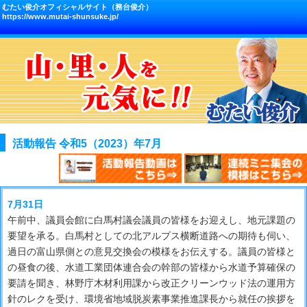
むたい俊介オフィシャルサイト（務台俊介）
https://www.mutai-shunsuke.jp/
活動報告 令和5（2023）年7月
7月31日
午前中、議員会館に白馬村議会議員の皆様をお迎えし、地元課題の
要望を承る。白馬村としての北アルプス横断道路への期待も伺い、
過日の富山県側との意見交換会の模様をお伝えする。議員の皆様と
の昼食の後、水道工業団体連合会の幹部の皆様から水道予算確保の
要請を聞き、林野庁木材利用課から改正クリーンウッド法の運用方
針のレクを受け、環境省地域脱炭素事業推進課長から就任の挨拶を