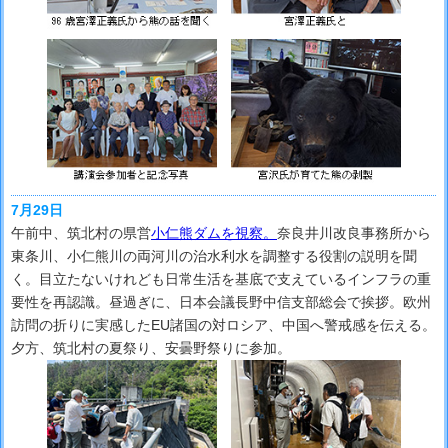
7月29日
午前中、筑北村の県営
小仁熊ダムを視察。
奈良井川改良事務所から
東条川、小仁熊川の両河川の治水利水を調整する役割の説明を聞
く。目立たないけれども日常生活を基底で支えているインフラの重
要性を再認識。昼過ぎに、日本会議長野中信支部総会で挨拶。欧州
訪問の折りに実感したEU諸国の対ロシア、中国へ警戒感を伝える。
夕方、筑北村の夏祭り、安曇野祭りに参加。