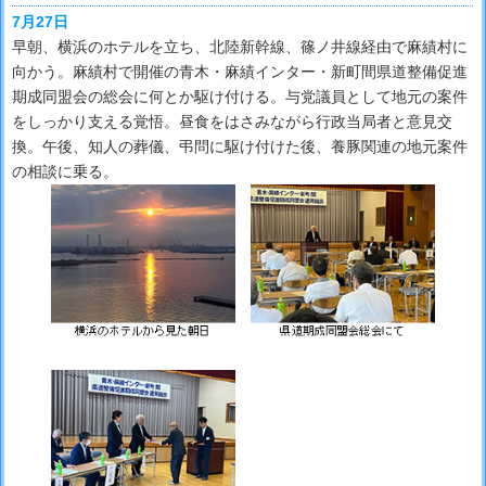
7月27日
早朝、横浜のホテルを立ち、北陸新幹線、篠ノ井線経由で麻績村に
向かう。麻績村で開催の青木・麻績インター・新町間県道整備促進
期成同盟会の総会に何とか駆け付ける。与党議員として地元の案件
をしっかり支える覚悟。昼食をはさみながら行政当局者と意見交
換。午後、知人の葬儀、弔問に駆け付けた後、養豚関連の地元案件
の相談に乗る。