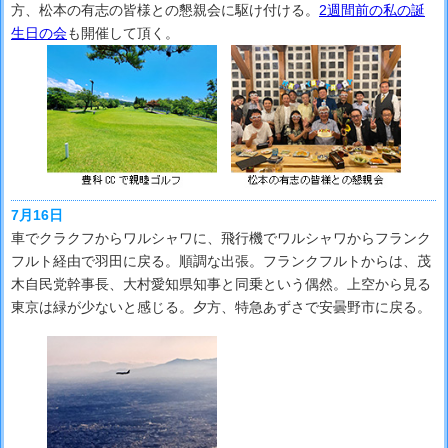
方、松本の有志の皆様との懇親会に駆け付ける。
2週間前の私の誕
生日の会
も開催して頂く。
7月16日
車でクラクフからワルシャワに、飛行機でワルシャワからフランク
フルト経由で羽田に戻る。順調な出張。フランクフルトからは、茂
木自民党幹事長、大村愛知県知事と同乗という偶然。上空から見る
東京は緑が少ないと感じる。夕方、特急あずさで安曇野市に戻る。