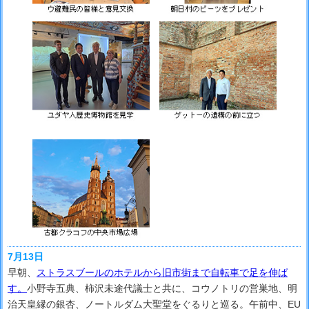
7月13日
早朝、
ストラスブールのホテルから旧市街まで自転車で足を伸ば
す。
小野寺五典、柿沢未途代議士と共に、コウノトリの営巣地、明
治天皇縁の銀杏、ノートルダム大聖堂をぐるりと巡る。午前中、EU