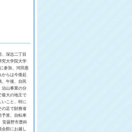
前、深志二丁目
研究大学院大学
合に参加。河田惠
れからは今後起
摘。午後、自民
。治山事業の分
で最大の地主で
しいこと、特に
その足で財務省
防予算、自転車
、安曇野市豊科
員会館にお越し