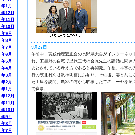
）年1月
）年12月
）年11月
）年10月
）年9月
）年8月
9月27日
）年7月
午前中、実践倫理宏正会の長野県大会がインターネッ
）年6月
れ、安曇野の自宅で歴代三代の会長先生の講話に聞き
）年5月
要とされている考え方であると再認識。午後、神事の
）年4月
行の筑北村刈谷沢神明宮にお参り。その後、妻と共に
）年3月
た山里を訪問。農家の方から収穫したてのゴーヤを頂
）年2月
で食事。
）年1月
）年12月
）年11月
）年10月
）年9月
）年8月
）年7月