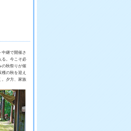
ト中継で開催さ
入る。今こそ必
みの秋祭りが催
収穫の秋を迎え
く。夕方、家族