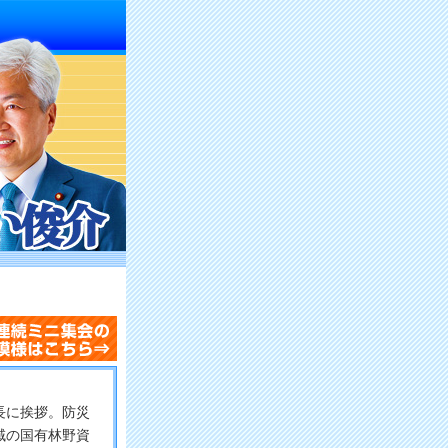
長に挨拶。防災
域の国有林野資