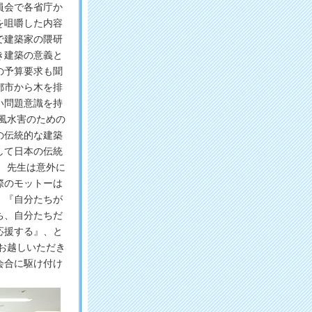
員会で各省庁か
を咀嚼した内容
で建築家の隈研
き建築の意義と
の予算要求も聞
都市から木を排
い問題意識を持
台風水害のための
の伝統的な建築
して日本の伝統
 先生は意外に
際のモットーは
、『自分たちが
ち、自分たちだ
応援する』、と
お越しいただき
会合に駆け付け