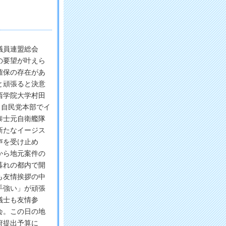
議員連盟総会
の要望が叶えら
確保の存在があ
と頑張ると決意
西学院大学村田
、自民党本部でイ
泰士元自衛艦隊
新たなイージス
声を受け止め
から地元案件の
暮れの都内で開
も友情挨拶の中
手強い」が頑張
議士も友情参
会。この日の地
府提出予算に