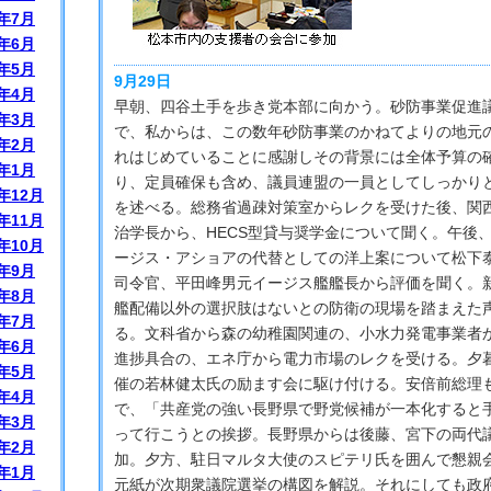
年7月
年6月
年5月
9月29日
年4月
早朝、四谷土手を歩き党本部に向かう。砂防事業促進
年3月
で、私からは、この数年砂防事業のかねてよりの地元
年2月
れはじめていることに感謝しその背景には全体予算の
年1月
り、定員確保も含め、議員連盟の一員としてしっかり
年12月
を述べる。総務省過疎対策室からレクを受けた後、関
年11月
治学長から、HECS型貸与奨学金について聞く。午後
年10月
ージス・アショアの代替としての洋上案について松下
年9月
司令官、平田峰男元イージス艦艦長から評価を聞く。
年8月
艦配備以外の選択肢はないとの防衛の現場を踏まえた
年7月
る。文科省から森の幼稚園関連の、小水力発電事業者
年6月
進捗具合の、エネ庁から電力市場のレクを受ける。夕
年5月
催の若林健太氏の励ます会に駆け付ける。安倍前総理
年4月
で、「共産党の強い長野県で野党候補が一本化すると
年3月
って行こうとの挨拶。長野県からは後藤、宮下の両代
年2月
加。夕方、駐日マルタ大使のスピテリ氏を囲んで懇親
年1月
元紙が次期衆議院選挙の構図を解説。それにしても政