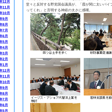
年12月
堂々と反対する野党国会議員が、「霞が関に太いパイ
年11月
ってくれ」と言明する神経の太さに感嘆。
年10月
年9月
年8月
年7月
年6月
年5月
年4月
年3月
年2月
年1月
年12月
年11月
年10月
年9月
年8月
年7月
年6月
年5月