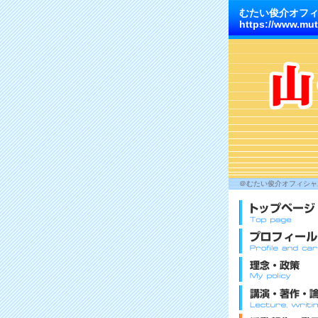
むたい俊介オフ
https://www.mut
＠むたい俊介オフィシャル