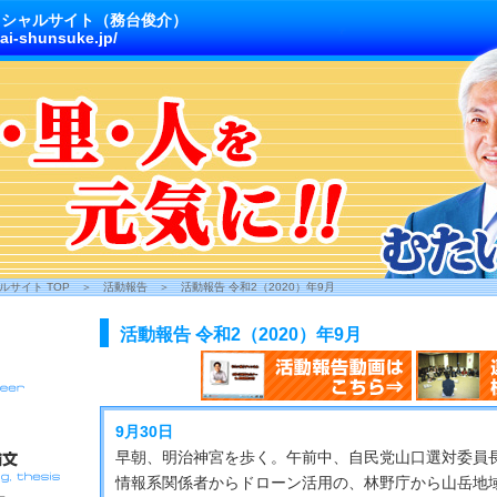
ィシャルサイト（務台俊介）
ai-shunsuke.jp/
サイト TOP
＞
活動報告
＞
活動報告 令和2（2020）年9月
活動報告 令和2（2020）年9月
9月30日
早朝、明治神宮を歩く。午前中、自民党山口選対委員
情報系関係者からドローン活用の、林野庁から山岳地