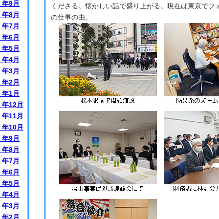
）年9月
くださる。懐かしい話で盛り上がる。現在は東京でフ
）年8月
の仕事の由。
）年7月
）年6月
）年5月
）年4月
）年3月
）年2月
）年1月
）年12月
）年11月
）年10月
）年9月
）年8月
）年7月
）年6月
）年5月
）年4月
）年3月
）年2月