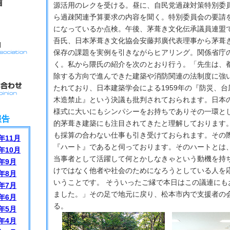
源活用のレクを受ける。昼に、自民党過疎対策特別委
ら過疎関連予算要求の内容を聞く。特別委員会の要請
になっているか点検。午後、茅葺き文化伝承議員連盟
吾氏、日本茅葺き文化協会安藤邦廣代表理事から茅葺
保存の課題を実例を引きながらヒアリング。関係省庁
く。私から隈氏の紹介を次のとおり行う。「先生は、
除する方向で進んできた建築や消防関連の法制度に強
たれており、日本建築学会による1959年の『防災、
木造禁止』という決議も批判されておられます。日本
様式に大いにもシンパシーをお持ちでありその一環と
報告
的茅葺き建築にも注目されてきたと理解しております。
も採算の合わない仕事も引き受けておられます。その
年11月
『ハート』であると伺っております。そのハートとは
年10月
当事者として活躍して何とかしなきゃという動機を持
年9月
けではなく他者や社会のためになろうとしている人を
年8月
いうことです。 そういったご縁で本日はこの議連にも
年7月
ました。」その足で地元に戻り、松本市内で支援者の
年6月
る。
年5月
年4月