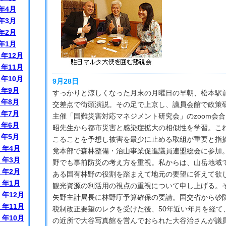
年4月
年3月
年2月
年1月
）年12月
）年11月
）年10月
9月28日
）年9月
すっかりと涼しくなった月末の月曜日の早朝、松本駅
）年8月
交差点で街頭演説。その足で上京し、議員会館で政策
）年7月
主催「国難災害対応マネジメント研究会」のzoom会
）年6月
昭先生から都市災害と感染症拡大の相似性を学習。こ
）年5月
こることを予想し被害を最少に止める取組が重要と指
）年4月
党本部で森林整備・治山事業促進議員連盟総会に参加
）年3月
野でも事前防災の考え方を重視。私からは、山岳地域
）年2月
ある国有林野の役割を踏まえて地元の要望に答えて欲
）年1月
観光資源の利活用の視点の重視について申し上げる。
）年12月
矢野主計局長に林野庁予算確保の要請。国交省から砂
）年11月
税制改正要望のレクを受けた後、50年近い年月を経て
）年10月
の近所で大谷写真館を営んでおられた大谷治さんが議