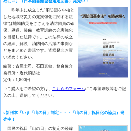
めに～』（日本図書館協会選定図書）発売中！
一昨年末に成立した“消防団を中核と
した地域防災力の充実強化に関する法
律”は地域防災をささえる消防団員の確
保、処遇、装備・教育訓練の充実強化
を目指した法律です。この法律の成立
の経緯、解説、消防団の活躍の事例な
どをまとめた書籍です。皆様是非お買
い求めください。
編著：古屋圭司、石田真敏、務台俊介
発行所：近代消防社
定価：1,800円
⇒ご購入をご希望の方は、
こちらのフォーム
にご希望刷数等をご記
入の上、送信してください。
○新刊本『いま「山の日」制定・・・「山の日」祝日化の論点』発
売中！
国民の祝日「山の日」の制定の経緯