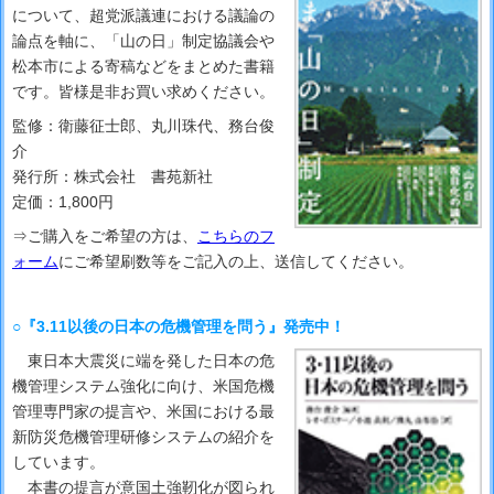
について、超党派議連における議論の
論点を軸に、「山の日」制定協議会や
松本市による寄稿などをまとめた書籍
です。皆様是非お買い求めください。
監修：衛藤征士郎、丸川珠代、務台俊
介
発行所：株式会社 書苑新社
定価：1,800円
⇒ご購入をご希望の方は、
こちらのフ
ォーム
にご希望刷数等をご記入の上、送信してください。
○『3.11以後の日本の危機管理を問う』発売中！
東日本大震災に端を発した日本の危
機管理システム強化に向け、米国危機
管理専門家の提言や、米国における最
新防災危機管理研修システムの紹介を
しています。
本書の提言が意国土強靭化が図られ