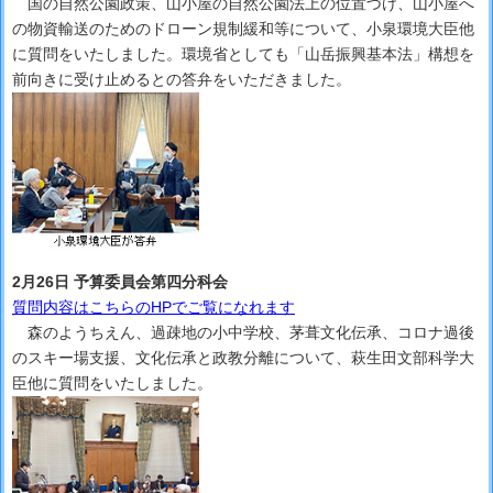
国の自然公園政策、山小屋の自然公園法上の位置づけ、山小屋へ
の物資輸送のためのドローン規制緩和等について、小泉環境大臣他
に質問をいたしました。環境省としても「山岳振興基本法」構想を
前向きに受け止めるとの答弁をいただきました。
2月26日 予算委員会第四分科会
質問内容はこちらのHPでご覧になれます
森のようちえん、過疎地の小中学校、茅葺文化伝承、コロナ過後
のスキー場支援、文化伝承と政教分離について、萩生田文部科学大
臣他に質問をいたしました。