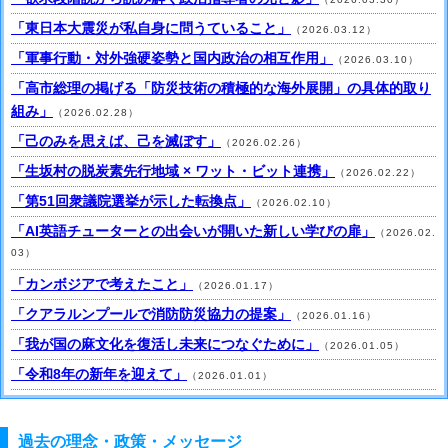
「東日本大震災が私自身に問うていること」
（2026.03.12）
「軍事行動・対外強硬姿勢と国内政治の相互作用」
（2026.03.10）
「高市総理の掲げる「防災技術の積極的な海外展開」の具体的取り
組み」
（2026.02.28）
「己のみを思えば、己を滅ぼす」
（2026.02.26）
「生坂村の脱炭素先行地域 × ワット・ビット連携」
（2026.02.22）
「第51回衆議院選挙が示した転換点」
（2026.02.10）
「AI英語チューターとの出会いが開いた新しい学びの扉」
（2026.02.
03）
「カンボジアで考えたこと」
（2026.01.17）
「クアラルンプールで消防防災協力の提案」
（2026.01.16）
「我が国の麻文化を復活し未来につなぐために」
（2026.01.05）
「令和8年の新年を迎えて」
（2026.01.01）
過去の理念・政策・メッセージ