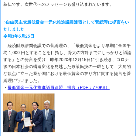
叙伝です。次世代へのメッセージも盛り込まれています。
○自由民主党最低賃金一元化推進議員連盟として菅総理に提言をい
たしました
令和3年5月25日
経済財政諮問会議での菅総理の、「最低賃金をより早期に全国平
均 1,000 円とすることを目指し、骨太の方針までにしっかりと議論
する」との発言を受け、昨年2020年12月15日に引き続き、コロナ
後の日本社会の構造変化を見越した政策転換の一環として、大局的
な観点に立った我が国における最低賃金の在り方に関する提言を菅
総理に行いました。
・
最低賃金一元化推進議員連盟 提言（PDF：770KB）