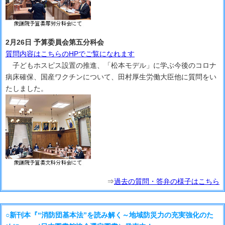
2月26日 予算委員会第五分科会
質問内容はこちらのHPでご覧になれます
子どもホスピス設置の推進、「松本モデル」に学ぶ今後のコロナ
病床確保、国産ワクチンについて、田村厚生労働大臣他に質問をい
たしました。
⇒
過去の質問・答弁の様子はこちら
○新刊本『“消防団基本法”を読み解く～地域防災力の充実強化のた