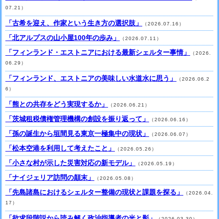
07.21）
「古希を迎え、作家という生き方の選択肢」
（2026.07.16）
「北アルプスの山小屋100年の歩み」
（2026.07.11）
「フィンランド・エストニアにおける最新シェルター事情」
（2026.
06.29）
「フィンランド、エストニアの美味しい水道水に思う」
（2026.06.2
6）
「熊との共存をどう実現するか」
（2026.06.21）
「茨城租税債権管理機構の創設を振り返って」
（2026.06.16）
「孫の誕生から垣間見る東京一極集中の現状」
（2026.06.07）
「松本空港を利用して考えたこと」
（2026.05.26）
「小さな村が示した災害対応の新モデル」
（2026.05.19）
「ナイジェリア訪問の顛末」
（2026.05.08）
「先島諸島におけるシェルター整備の現状と課題を探る」
（2026.04.
17）
「欲求段階説から読み解く政治指導者の光と影」
（2026.03.30）