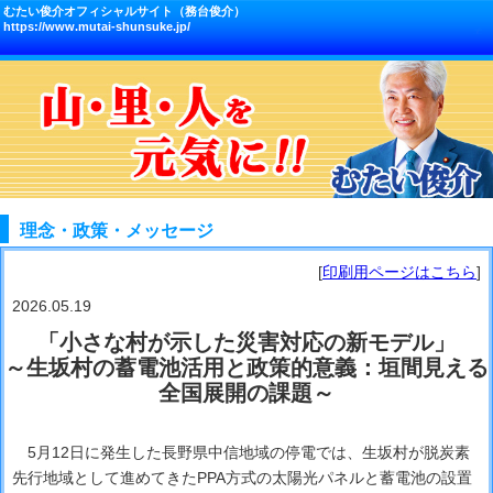
むたい俊介オフィシャルサイト（務台俊介）
https://www.mutai-shunsuke.jp/
理念・政策・メッセージ
[
印刷用ページはこちら
]
2026.05.19
「小さな村が示した災害対応の新モデル」
～生坂村の蓄電池活用と政策的意義：垣間見える
全国展開の課題～
5月12日に発生した長野県中信地域の停電では、生坂村が脱炭素
先行地域として進めてきたPPA方式の太陽光パネルと蓄電池の設置