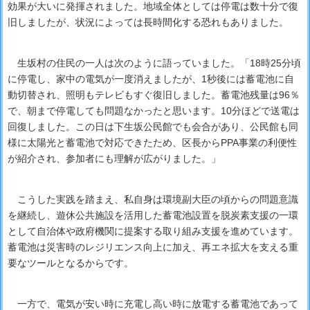
効果が大いに発揮されました。地域全体としては停電は数十分で復
旧しましたが、状況によっては長時間化する恐れもありました。
生坂村の住民の一人は次のように語っていました。「18時25分頃
に停電し、家中の電気が一度消えましたが、1秒後には蓄電池に自
動切替され、照明もテレビもすぐ復旧しました。蓄電池残量は96％
で、朝まで停電しても問題なかったと思います。10分ほどで送電は
回復しました。この日は下生坂公民館でも会合があり、公民館も同
様に太陽光と蓄電池で対応できたため、区長からPPA事業の利便性
が紹介され、参加者にも理解が広がりました。」
こうした実践を踏まえ、私自身は環境副大臣の頃からの問題意識
を継続し、遊休公共施設を活用した蓄電池設置を脱炭素支援の一環
として自治体や政府機関に提案する取り組み支援を進めています。
蓄電池は災害時のレジリエンス向上に加え、再エネ拡大を支える重
要なツールとなるからです。
一方で、電気が安い時に充電し高い時に放電する蓄電池であって