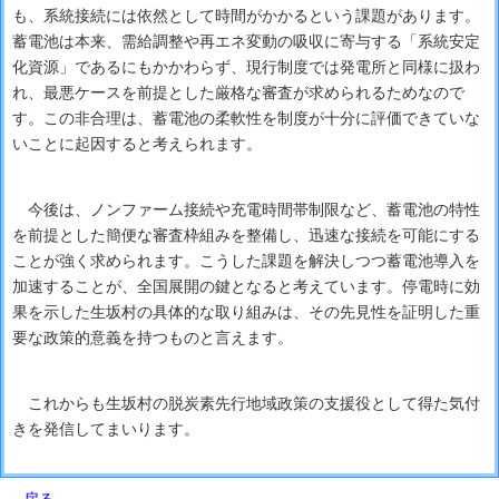
も、系統接続には依然として時間がかかるという課題があります。
蓄電池は本来、需給調整や再エネ変動の吸収に寄与する「系統安定
化資源」であるにもかかわらず、現行制度では発電所と同様に扱わ
れ、最悪ケースを前提とした厳格な審査が求められるためなので
す。この非合理は、蓄電池の柔軟性を制度が十分に評価できていな
いことに起因すると考えられます。
今後は、ノンファーム接続や充電時間帯制限など、蓄電池の特性
を前提とした簡便な審査枠組みを整備し、迅速な接続を可能にする
ことが強く求められます。こうした課題を解決しつつ蓄電池導入を
加速することが、全国展開の鍵となると考えています。停電時に効
果を示した生坂村の具体的な取り組みは、その先見性を証明した重
要な政策的意義を持つものと言えます。
これからも生坂村の脱炭素先行地域政策の支援役として得た気付
きを発信してまいります。