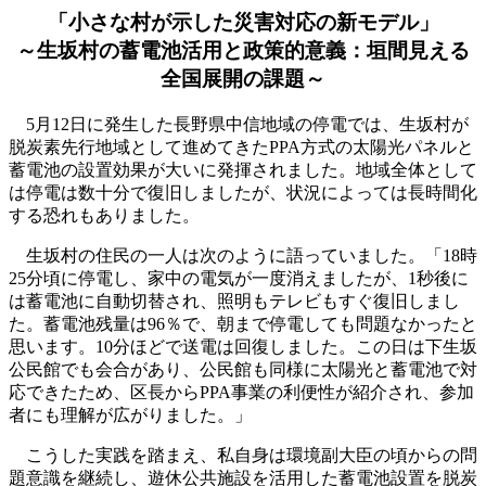
「小さな村が示した災害対応の新モデル」
～生坂村の蓄電池活用と政策的意義：垣間見える
全国展開の課題～
5月12日に発生した長野県中信地域の停電では、生坂村が
脱炭素先行地域として進めてきたPPA方式の太陽光パネルと
蓄電池の設置効果が大いに発揮されました。地域全体として
は停電は数十分で復旧しましたが、状況によっては長時間化
する恐れもありました。
生坂村の住民の一人は次のように語っていました。「18時
25分頃に停電し、家中の電気が一度消えましたが、1秒後に
は蓄電池に自動切替され、照明もテレビもすぐ復旧しまし
た。蓄電池残量は96％で、朝まで停電しても問題なかったと
思います。10分ほどで送電は回復しました。この日は下生坂
公民館でも会合があり、公民館も同様に太陽光と蓄電池で対
応できたため、区長からPPA事業の利便性が紹介され、参加
者にも理解が広がりました。」
こうした実践を踏まえ、私自身は環境副大臣の頃からの問
題意識を継続し、遊休公共施設を活用した蓄電池設置を脱炭