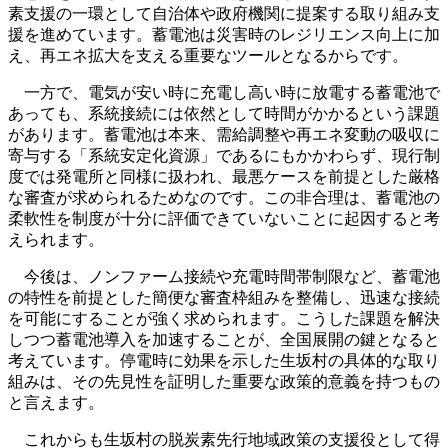
素支援の一環として自治体や政府機関に提案する取り組み支
援を進めています。蓄電池は災害時のレジリエンス向上に加
え、再エネ拡大を支える重要なツールとなるからです。
一方で、電気が安い時に充電し高い時に放電する蓄電池で
あっても、系統接続には依然として時間がかかるという課題
があります。蓄電池は本来、需給調整や再エネ変動の吸収に
寄与する「系統安定化資源」であるにもかかわらず、現行制
度では発電所と同様に扱われ、最悪ケースを前提とした厳格
な審査が求められるためなのです。この非合理は、蓄電池の
柔軟性を制度が十分に評価できていないことに起因すると考
えられます。
今後は、ノンファーム接続や充電時間帯制限など、蓄電池
の特性を前提とした簡便な審査枠組みを整備し、迅速な接続
を可能にすることが強く求められます。こうした課題を解決
しつつ蓄電池導入を加速することが、全国展開の鍵となると
考えています。停電時に効果を示した生坂村の具体的な取り
組みは、その先見性を証明した重要な政策的意義を持つもの
と言えます。
これからも生坂村の脱炭素先行地域政策の支援役として得