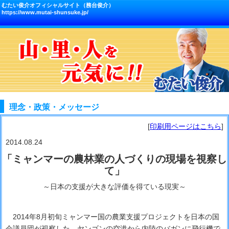
むたい俊介オフィシャルサイト（務台俊介）
https://www.mutai-shunsuke.jp/
理念・政策・メッセージ
[
印刷用ページはこちら
]
2014.08.24
「ミャンマーの農林業の人づくりの現場を視察し
て」
～日本の支援が大きな評価を得ている現実～
2014年8月初旬ミャンマー国の農業支援プロジェクトを日本の国
会議員団が視察した。ヤンゴンの空港から内陸のバガンに飛行機で