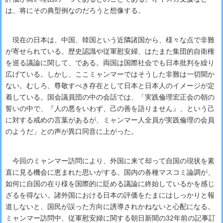
は、将にその典型例なのだろうと想像する。
現在の日本は、中国、韓国という近隣諸国から、様々な点で非難
が寄せられている。歴史認識や従軍慰安婦、はたまた集団的自衛権
を巡る議論に関して、である。両国は国際社会でも日本批判を繰り
広げている。しかし、ここミャンマーではそうした非難は一切聞か
ない。むしろ、尊敬すべき存在として日本と日本人のイメージが定
着している。国会議員団の中の会話では、「実践倫理宏正会の朝の
誓いの中で、『人の悪をいわず、己の善を語りません』、という己
に対する戒めの言葉があるが、ミャンマー人全員が実践倫理の会員
のようだ」との声が異口同音に上がった。
今回のミャンマー訪問により、外国に来て却って自国の現状を素
直に見る機会に恵まれた思いがする。国内の各種マスコミ論調が、
如何に自国の在り様を国際的に貶める議論に終始しているかを感じ
ざるを得ない。諸外国における日本の評価をたまにはしっかりと報
道しないと、国民が誤った方向に誘導されかねないと心配になる。
ミャンマー訪問中、従軍慰安婦に関する朝日新聞の32年前の記事訂