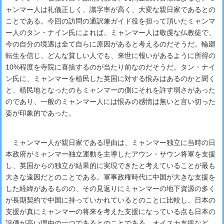
ャンマー人は礼儀正しく、識字率が高く、大変な親日家であるとの
ことである。今回の訪問の通訳兼ガイド役を担って頂いたミャンマ
ー人のタン・ナイン氏によれば、ミャンマー人は敬虔な仏教徒で、
今の自分の境遇は全て自らに原因があると考えるのだそうだ。輪廻
転生を信じ、どんな貧しい人でも、来世に報いがあるように所得の
10%程度を寺院に喜捨するのが当たり前なのだそうだ。タン・ナイ
ン氏に、ミャンマーを植民した英国に対する恨みはあるのかと聞く
と、植民地となったのもミャンマーの側にそれを許す弱さがあった
のであり、一般のミャンマー人には恨みの感情は無いと言い切った
姿が印象的であった。
ミャンマー人が親日家である理由は、ミャンマー独立に当時の日
本政府がミャンマー独立運動を主導したアウン・サウン将軍を支援
し、英国からの独立が結果的に実現できたと考えていることが最も
大きな遠因だとのことである。軍事政権時代に中国が大きな支援を
した経緯があるものの、その見返りにミャンマーの地下資源の多く
が長期契約で中国に持っていかれているとのことに比較し、日本の
支援が真にミャンマーの将来を考えた支援になっている点も日本の
評価が高い理由の一つであるとのことである。オイスカ支援など