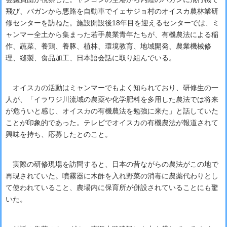
飛び、バガンから悪路を自動車でイェサジョ村のオイスカ農林業研
修センターを訪ねた。施設開設後18年目を迎えるセンターでは、ミ
ャンマー全土から集まった若手農業青年たちが、有機農法による稲
作、蔬菜、養鶏、養豚、植林、環境教育、地域開発、農業機械修
理、縫製、食品加工、日本語会話に取り組んでいる。
オイスカの活動はミャンマーでもよく知られており、研修生の一
人が、「イラワジ川流域の農薬や化学肥料を多用した農法では将来
が危ういと感じ、オイスカの有機農法を勉強に来た」と話していた
ことが印象的であった。テレビでオイスカの有機農法が報道されて
興味を持ち、応募したとのこと。
実際の研修現場を訪問すると、日本の昔ながらの農法がこの地で
再現されていた。噴霧器に木酢を入れ野菜の消毒に農薬代わりとし
て使われていること、農場内に保育所が併設されていることにも驚
いた。