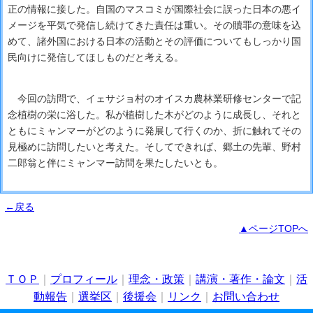
正の情報に接した。自国のマスコミが国際社会に誤った日本の悪イ
メージを平気で発信し続けてきた責任は重い。その贖罪の意味を込
めて、諸外国における日本の活動とその評価についてもしっかり国
民向けに発信してほしものだと考える。
今回の訪問で、イェサジョ村のオイスカ農林業研修センターで記
念植樹の栄に浴した。私が植樹した木がどのように成長し、それと
ともにミャンマーがどのように発展して行くのか、折に触れてその
見極めに訪問したいと考えた。そしてできれば、郷土の先輩、野村
二郎翁と伴にミャンマー訪問を果たしたいとも。
←戻る
▲ページTOPへ
ＴＯＰ
｜
プロフィール
｜
理念・政策
｜
講演・著作・論文
｜
活
動報告
｜
選挙区
｜
後援会
｜
リンク
｜
お問い合わせ