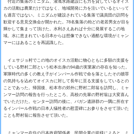
付近の集落のミニダム、灌漑水路建設にも力を貸しているオイス
カの活動は農業だけではなく、地域開発に力を注いでいるといって
も過言ではない。ミニダムが建設されている集落で議員団の訪問を
歓迎する意見交換会が開かれた。78名集落の殆どの老若男女が目を
輝かして集まって頂けた。水利さえあれば十分に発展するこの地
域。水に恵まれている日本からは想像できない過酷な環境がミャン
マーにはあることを再認識した。
イェサジョ村でこの地のオイスカ活動に物心ともに多額の支援を
している野村二郎という松本出身の94歳の実業家の存在を知った。
軍隊時代の多くの教え子がインパール作戦で命を落としたその贖罪
の気持ちを込めてオイスカに対して長年に亘る支援をしているとの
ことであった。帰国後、松本市の郊外に野村二郎翁を訪問し、ミャ
ンマー訪問の報告を行ったところ、高校の先輩の野村翁は大変喜ん
でいただけた。センター訪問の後に、バガン遺跡群の一隅に所在す
るインパール作戦の日本人犠牲者の慰霊碑にお参りをさせて頂いた
ことも野村翁に報告させて頂いた。
ミャンマー在住の日本政府関係者、民間企業の皆様によると、ミ