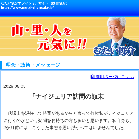
むたい俊介オフィシャルサイト（務台俊介）
https://www.mutai-shunsuke.jp/
理念・政策・メッセージ
[
印刷用ページはこちら
]
2026.05.08
「ナイジェリア訪問の顛末」
代議士を退任して時間があるからと言って何故私がナイジェリア
に行くのかという疑問をお持ちの方も多いと思います。私自身も、
2か月前には、こうした事態を思い浮かべてはいませんでした。