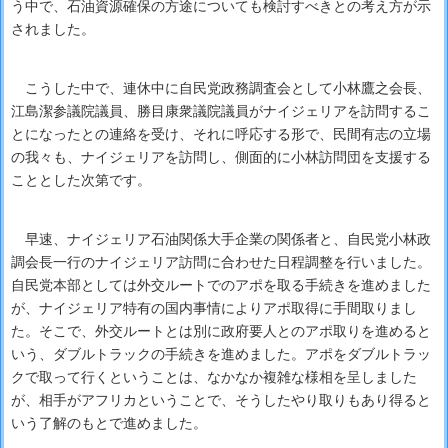
う中で、石油資源確保の方途についても検討すべきとの考え方が示
されました。
こうした中で、連休中に自民党政務調査会として小林鷹之会長、
江島潔参議院議員、勝目康衆議院議員がナイジェリアを訪問するこ
とになったとの連絡を受け、それに呼応する形で、民間有志の立場
の我々も、ナイジェリアを訪問し、側面的に小林訪問団を支援する
こととした次第です。
早速、ナイジェリア石油関係大手企業の関係者と、自民党小林政
調会長一行のナイジェリア訪問に合わせた日程調整を行いました。
自民党本部としては外交ルートでのアポを取る手続きを進めました
が、ナイジェリア特有の国内事情によりアポ取得に手間取りまし
た。そこで、外交ルートとは別に政府要人とのアポ取りを進めると
いう、ダブルトラックの手続きを進めました。アポをダブルトラッ
クで取って行くということは、なかなか複雑な様相を呈しました
が、相手がアフリカということで、そうしたやり取りもあり得ると
いう了解のもとで進めました。