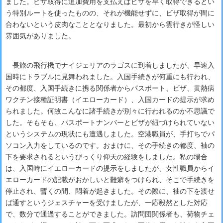
ました。ビザ取得に追加費用を支払えばビザを早く取得できるとい
う特別ルートを使ったものの、それが機能せずに、ビザ取得が間に
合わないという皮肉なこととなりました。最初から雲行きが怪しい
雰囲気がありました。
長旅の飛行機でナイジェリアのラゴスに到着しましたが、早速入
国時にトラブルに見舞われました。入国手続きが何重にも行われ、
その都度、入国手続きに携る関係者からパスポート、ビザ、黄熱病
ワクチン接種証明書（イエローカード）、入国カードの提示が求め
られました。何故こんなに諸手続きが別々に行われるのか不思議で
した。そもそも、パスポートナンバーとビザが紐づけられていない
というシステムの現状にも遭遇しました。空港職員が、手打ちでパ
ソコン入力をしているのです。おまけに、その手続きの都度、袖の
下を要求されるというびっくり仰天の経験をしました。私の場合
は、入国時にイエローカードの提示をしましたが、女性職員からイ
エローカードの記載がおかしいと難癖をつけられ、そこで手続きを
停止され、暫くの間、悶着が起きました。その際に、袖の下を渡せ
ば通すというジェスチャーを受けましたが、一応毅然とした対応
で、数分で通過することができました。訪問団関係者も、荷物チェ