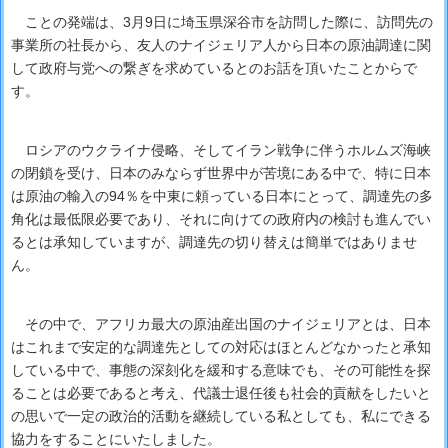
ことの発端は、3月9日に埼玉県深谷市を訪問した際に、訪問先の
事業所の社長から、友人のナイジェリア人から日本の原油調達に関
して政府与党への繋ぎを求めているとのお話を頂いたことからで
す。
ロシアのウクライナ侵略、そしてイラン戦争に伴うホルムズ海峡
の閉鎖を受け、日本のみならず世界中が苦境にある中で、特に日本
は原油の輸入の94％を中東に頼っている日本にとって、調達先の多
角化は最低限必要であり、それに向けての政府内の検討も進んでい
るとは承知していますが、調達先の切り替えは簡単ではありませ
ん。
その中で、アフリカ最大の原油産出国のナイジェリアとは、日本
はこれまで安定的な調達先としての対応はほとんどなかったと承知
している中で、事態の深刻化を緩和する意味でも、その可能性を探
ることは必要であると考え、代議士退任後も社会的貢献をしたいと
の思いで一定の政治的活動を継続している私としても、私にできる
協力をすることにいたしました。