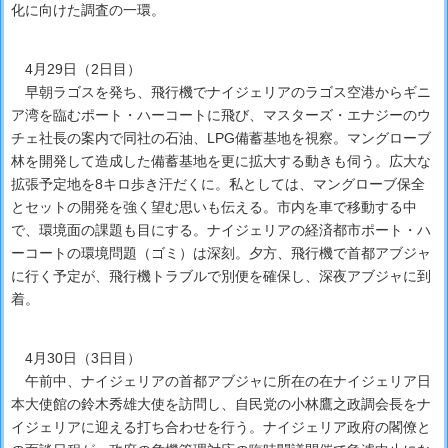
化に向けた調査の一環。
4月29日（2日目）
早朝ラゴスを発ち、飛行機でナイジェリアのラゴス空港からギニ
ア湾を臨むポート・ハーコートに飛び、マスターズ・エナジーのウ
チェ社長の案内で同社の石油、LPG備蓄基地を視察。マングローブ
林を開発して造成した備蓄基地を更に拡大する動きも伺う。広大な
拡張予定地を8キロ歩き汗だくに。私としては、マングローブ保全
とセットの開発を強く望む思いも伝える。市内を車で移動する中
で、環境面の課題も目にする。ナイジェリアの経済都市ポート・ハ
ーコートの環境問題（ゴミ）は深刻。夕方、飛行機で首都アブジャ
に行く予定が、飛行機トラブルで別便を確保し、深夜アブジャに到
着。
4月30日（3日目）
午前中、ナイジェリアの首都アブジャに所在の在ナイジェリア日
本大使館の鈴木秀雄大使を訪問し、自民党の小林鷹之政調会長をナ
イジェリアに迎える打ち合わせを行う。ナイジェリア政府の閣僚と