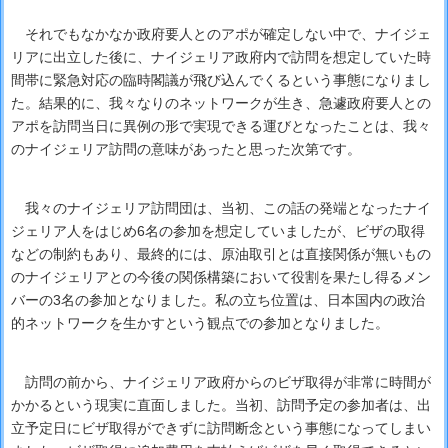
それでもなかなか政府要人とのアポが確定しない中で、ナイジェ
リアに出立した後に、ナイジェリア政府内で訪問を想定していた時
間帯に緊急対応の臨時閣議が飛び込んでくるという事態になりまし
た。結果的に、我々なりのネットワークが生き、急遽政府要人との
アポを訪問当日に異例の形で実現できる運びとなったことは、我々
のナイジェリア訪問の意味があったと思った次第です。
我々のナイジェリア訪問団は、当初、この話の発端となったナイ
ジェリア人をはじめ6名の参加を想定していましたが、ビザの取得
などの制約もあり、最終的には、原油取引とは直接関係が無いもの
のナイジェリアとの今後の関係構築において役割を果たし得るメン
バーの3名の参加となりました。私の立ち位置は、日本国内の政治
的ネットワークを生かすという観点での参加となりました。
訪問の前から、ナイジェリア政府からのビザ取得が非常に時間が
かかるという現実に直面しました。当初、訪問予定の参加者は、出
立予定日にビザ取得ができずに訪問断念という事態になってしまい