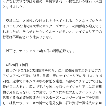
ックなどの場でやはり袖の下を要求され、不快な思いを味わう入国
となりました。
空港には、入国後の受け入れを行ってくれることとなっていたナ
イジェリア石油関係大手のマスターズエナジーの関係者が迎えてく
れましたが、そもそもそういうルートが無いと、ナイジェリアでの
行動は不可能という他ありません。
以下は、ナイジェリア4泊5日の活動記録です。
4月28日（初日）
前日の4月27日に成田空港を発ち、仁川空港経由でエチオピアの
アジスアベバ空港に28日に到着。更にナイジェリアのラゴスに午後
到着。途中でホルムズ海峡の付近を通過。高原のエチオピアでは丘
陵が目に入るも、広大で平坦な国土を持つナイジェリアには高層建
物が見当たらない。その足で、ラゴスに本社のあるナイジェリアを
代表する石油資源関連会社マスターズ・エナジーグループを訪問
し、社長のウチェ・オガ博士と意見交換。石油資源の調達先の多角