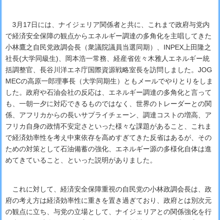
3月17日には、ナイジェリア関係者と共に、これまで政府与党内
で経済安全保障の観点からエネルギー調達の多角化を主唱してきた
小林鷹之自民党政調会長（衆議院議員当選同期）、INPEX上田隆之
社長(大学同級生)、岡本浩一常務、経産省佐々木雅人エネルギー統
括調整官、長谷川洋エネ庁国際資源戦略室長を訪問しました。JOG
MECの高原一郎理事長（大学同期生）ともメールでやりとりをしま
した。政府や石油会社の反応は、エネルギー調達の多角化と言って
も、一朝一夕に対応できるものではなく、世界のトレーダーとの関
係、アフリカからの長いサプライチェーン、調達コストの増高、ア
フリカ自身の政情不安定さといった様々な課題があること、これま
で経済効率性を考え中東依存を高めすぎてきた反省はあるが、その
ための対策として石油備蓄の強化、エネルギー源の多様化自体は進
めてきていること、といった説明がありました。
これに対して、経済安全保障重視の自民党の小林政調会長は、政
府の考え方は経済効率性に重きを置き過ぎており、政府とは別次元
の観点に立ち、与党の立場として、ナイジェリアとの関係強化を行