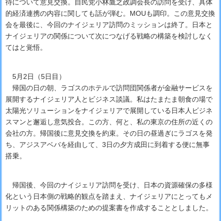
待について意見交換。自民党小林鷹之政調会長の訪問を受け、具体
的経済連携の内容に関しても話が弾む。MOUも調印。この意見交換
会を最後に、今回のナイジェリア訪問のミッションは終了。日本と
ナイジェリアの関係について次につなげる戦略の構築を検討しなく
てはと覚悟。
5月2日（5日目）
帰国の日の朝、ラゴスのホテルで訪問団関係者が金融サービスを
展開するナイジェリア人とビジネス談議。私はたまたま朝食の場で
太陽光ソリューションをナイジェリアで展開している日本人ビジネ
スマンと邂逅し意気投合。この方、何と、私の東京の住所の近くの
会社の方。帰国後に意見交換を約束。その日の昼過ぎにラゴスを発
ち、アジスアベバを経由して、3日の夕方成田に到着する便に無事
搭乗。
帰国後、今回のナイジェリア訪問を受け、日本の資源確保の多様
化という日本側の戦略的観点を踏まえ、ナイジェリアにとってもメ
リットのある関係構築のための提案書を作成することとしました。