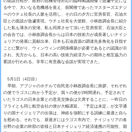
の面談日程が、政府の危機管理対応の臨時閣議開催で急遽中止にな
る中で、大いなる危機感を覚え、前閣僚であったマスターズエナジ
ーのウチェ社長の人脈を活用し、その日の夕方に官房長官、石油大
臣との面談が急遽実現。ウチェ社長を大使館、小林政調会長に紹介
した私も薄氷の安堵。私も同席させて頂いた官房長官、石油大臣と
の会合では、小林政調会長からは日本の技術力が成長著しいナイジ
ェリアの発展に貢献出来、日本も石油資源の調達先多角化を目指す
ことに繋がり、ウィンウィンの関係構築が必要であるとの認識が示
され、先方からも、日本の高い技術力経済力への期待と相互協力の
要請が行われる。非常に有意義な会談が実現できた。
5月1日（4日目）
早朝、アブジャのホテルで自民党小林政調会長に挨拶。それぞれ
の便でラゴスに向かう予定が、我々の便が2時間遅れ。予定されて
いたラゴスの日本企業との意見交換会は欠席することに。一昨日の
フライとも同じ航空会社の便が大幅遅延。「予定は未定」が文字通
りの国ナイジェリアの出張は、神経を強靭にする訓練に最適と自ら
を慰める。それでも、昼過ぎにはラゴス市内で、ナイジェリアの各
分野の企業の幹部の皆様と日本ナイジェリア経済連携の可能性、期