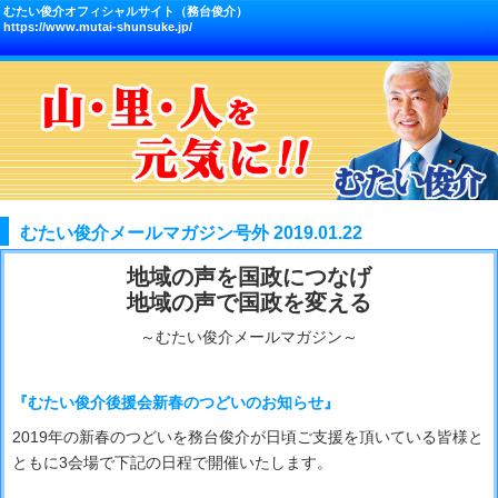
むたい俊介オフィシャルサイト（務台俊介）
https://www.mutai-shunsuke.jp/
むたい俊介メールマガジン号外 2019.01.22
地域の声を国政につなげ
地域の声で国政を変える
～むたい俊介メールマガジン～
『むたい俊介後援会新春のつどいのお知らせ』
2019年の新春のつどいを務台俊介が日頃ご支援を頂いている皆様と
ともに3会場で下記の日程で開催いたします。