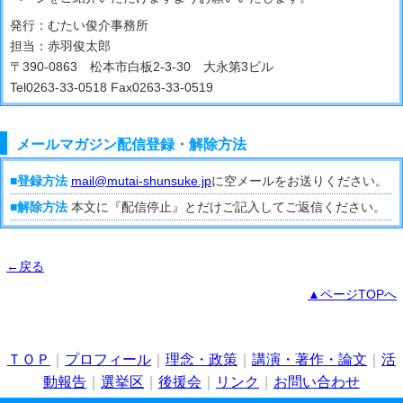
発行：むたい俊介事務所
担当：赤羽俊太郎
〒390-0863 松本市白板2-3-30 大永第3ビル
Tel0263-33-0518 Fax0263-33-0519
メールマガジン配信登録・解除方法
■登録方法
mail@mutai-shunsuke.jp
に空メールをお送りください。
■解除方法
本文に『配信停止』とだけご記入してご返信ください。
←戻る
▲ページTOPへ
ＴＯＰ
｜
プロフィール
｜
理念・政策
｜
講演・著作・論文
｜
活
動報告
｜
選挙区
｜
後援会
｜
リンク
｜
お問い合わせ