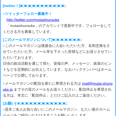
[twitter！]■□■□■□■□■□■□■□■□■□■□■□
○ツイッターフォロー募集中！
http://twitter.com/mutaishunsuke
「mutaishunsuke」のアカウントで更新中です。フォローをして
くださる方を募集しています。
[このメールマガジンについて]■□■□■□■□■□■□■□
○
このメールマガジンは後援会に入会いただいた方、名刺交換をさ
せていただいた方、メール等を下さった皆様などにお送りさせてい
ただいております。
日頃の政治活動を通じて得た、皆様の声、メッセージ、政策のヒン
トなどを定期的にお伝えしています。なおバックナンバーはホーム
ページで公開しております。
○
メールマガジンの配信を新たに希望される方は
mail@mutai-shuns
uke.jp
までその旨のメールをお送りください。配信停止を希望され
る方は、本文に「配信停止」とだけご記入の上ご返信ください。
[お願い] ■□■□■□■□■□■□■□■□■□■□■□■□
○
是非ご友人お知り合いにこのメールマガジン、むたい俊介ホーム
ページをご紹介いただけますようお願いいたします。