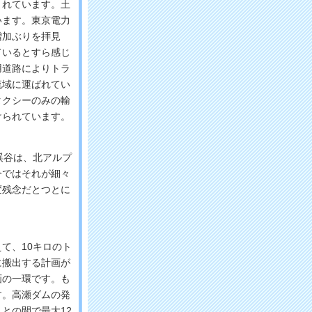
まれています。土
います。東京電力
増加ぶりを拝見
ているとすら感じ
用道路によりトラ
流域に運ばれてい
タクシーのみの輸
けられています。
渓谷は、北アルプ
今ではそれが細々
変残念だとつとに
て、10キロのト
に搬出する計画が
画の一環です。も
す。高瀬ダムの発
との間で最大12