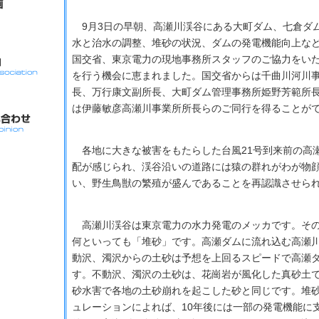
9月3日の早朝、高瀬川渓谷にある大町ダム、七倉ダ
水と治水の調整、堆砂の状況、ダムの発電機能向上な
国交省、東京電力の現地事務所スタッフのご協力をい
を行う機会に恵まれました。国交省からは千曲川河川
長、万行康文副所長、大町ダム管理事務所姫野芳範所
は伊藤敏彦高瀬川事業所所長らのご同行を得ることが
各地に大きな被害をもたらした台風21号到来前の高
配が感じられ、渓谷沿いの道路には猿の群れがわが物
い、野生鳥獣の繁殖が盛んであることを再認識させら
高瀬川渓谷は東京電力の水力発電のメッカです。その
何といっても「堆砂」です。高瀬ダムに流れ込む高瀬
動沢、濁沢からの土砂は予想を上回るスピードで高瀬
す。不動沢、濁沢の土砂は、花崗岩が風化した真砂土
砂水害で各地の土砂崩れを起こした砂と同じです。堆
ュレーションによれば、10年後には一部の発電機能に支