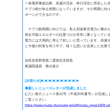
一発電所事故以降、高瀬川渓谷、梓川渓谷に所在した水
テプコ館が休止状態になっていますが、その再開に向
ボーンができるのです。
テプコ館再開に向けては、私も別途東京電力に働きか
再生可能エネルギーの位置づけが非常に重くなってい
電力には大局的に考えて欲しいと思っています。高瀬
と今後の対策を伺う中で、様々な思いが去来した次第
自民党長野県第二選挙区支部長
衆議院議員 務台俊介
[お知らせ]■□■□■□■□■□■□■□■□■□■
◆新しいニュースレターが完成しました
むたい俊介ニュース第22号（平成30年夏号）が完成し
ご覧ください。
https://www.mutai-shunsuke.jp/pdf/mutai_news1808.pd