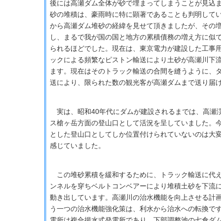
後には高瀬ダム全体が砂で埋まってしまうことが見込
砂の堆積は、豪雨時に特に顕著であることも判明して
から高瀬ダム堆砂の経緯を見せて頂きましたが、その
し、まるで我が国の国と地方の累積債務の増え方に似
られるほどでした。現在は、東京電力が建設した工事
ックによる頻繁なピストン輸送により土砂が高瀬川下
ます。現在はそのトラック輸送の合間を縫うように、
送により、限られた数の観光客が高瀬ダムまで送り届
実は、昭和40年代にダムが建設されるまでは、高瀬
ス槍ヶ岳方面の登山口として活況を呈していました。
とした登山口としてしか位置付けられていないのは大
感じていました。
この堆砂累積を緩和するために、トラック輸送に代え
ンネルを穿ちベルトコンベアーにより堆積土砂を下流
動き出しています。高瀬川の治水機能を向上させる計
う一つの治水機能強化策は、利水から治水への転換で
電所は複合揚水式発電所であり、下部調整池の七倉ダム