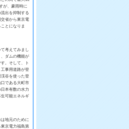
すが、豪雨時に
の流出を抑制する
国交省から東京電
ることになりま
て考えてみまし
り、ダムの機能が
です。そして、ト
、工事用道路が登
川渓谷を使った登
山口である大町市
の日本有数の水力
再生可能エネルギ
は地元のために
る東京電力福島第