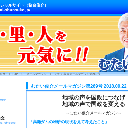
ィシャルサイト（務台俊介）
ai-shunsuke.jp/
サイト TOP
＞
メールマガジン
＞
むたい俊介メールマガジン第269号
むたい俊介メールマガジン第269号 2018.09.22
地域の声を国政につなげ
地域の声で国政を変える
～むたい俊介メールマガジン～
「高瀬ダムの堆砂の現状を見て考えたこと」