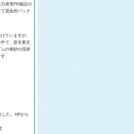
力発電PR施設の
けて資金的バック
けていますが、
る中で、是非東京
ダムの堆砂の現状
です。
ました。HPから
f