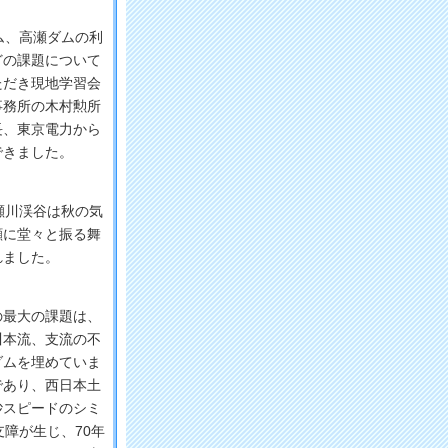
ム、高瀬ダムの利
どの課題について
ただき現地学習会
事務所の木村勲所
長、東京電力から
できました。
瀬川渓谷は秋の気
顔に堂々と振る舞
れました。
最大の課題は、
川本流、支流の不
ダムを埋めていま
であり、西日本土
砂スピードのシミ
障が生じ、70年