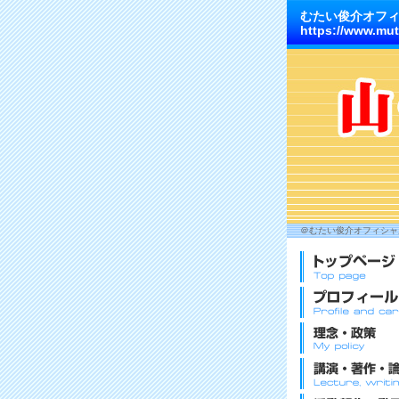
むたい俊介オフ
https://www.mut
＠むたい俊介オフィシャル