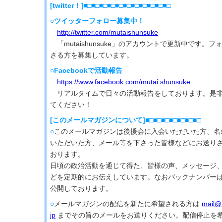
[twitter！]■□■□■□■□■□■□■□■□■□■□■□
○ツイッターフォロー募集中！
http://twitter.com/mutaishunsuke
「mutaishunsuke」のアカウントで更新中です。
さる方を募集しています。
○Facebookで活動報告
https://www.facebook.com/mutai.shunsuke
リアルタイムで日々の活動報告をしております。是非
てください！
[このメールマガジンについて]■□■□■□■□■□■□■□
○
このメールマガジンは後援会に入会いただいた方、名
いただいた方、メール等を下さった皆様などにお送り
おります。
日頃の政治活動を通じて得た、皆様の声、メッセージ
どを定期的にお伝えしています。なおバックナンバー
公開しております。
○
メールマガジンの配信を新たに希望される方は
mail@
jp
までその旨のメールをお送りください。配信停止を