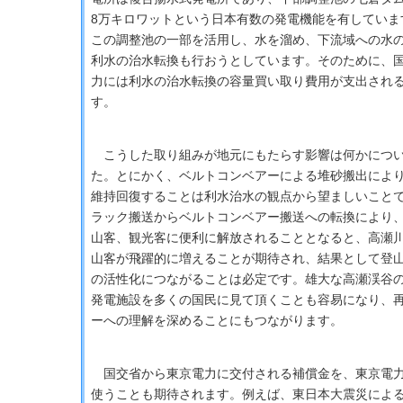
8万キロワットという日本有数の発電機能を有していま
この調整池の一部を活用し、水を溜め、下流域への水
利水の治水転換も行おうとしています。そのために、
力には利水の治水転換の容量買い取り費用が支出され
す。
こうした取り組みが地元にもたらす影響は何かについ
た。とにかく、ベルトコンベアーによる堆砂搬出によ
維持回復することは利水治水の観点から望ましいこと
ラック搬送からベルトコンベアー搬送への転換により
山客、観光客に便利に解放されることとなると、高瀬
山客が飛躍的に増えることが期待され、結果として登
の活性化につながることは必定です。雄大な高瀬渓谷
発電施設を多くの国民に見て頂くことも容易になり、
ーへの理解を深めることにもつながります。
国交省から東京電力に交付される補償金を、東京電力
使うことも期待されます。例えば、東日本大震災によ