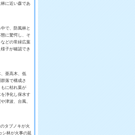
生林に近い森であ
中で、防風林と
事態に驚愕し、そ
キなどの常緑広葉
た様子が確認でき
木、亜高木、低
層群落で構成さ
ともに枯れ葉が
水を浄化し保水す
震や津波、台風、
本のタブノキが火
カシ林が火事の延