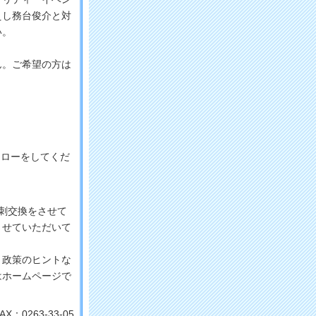
えし務台俊介と対
い。
ん。ご希望の方は
フォローをしてくだ
刺交換をさせて
させていただいて
、政策のヒントな
はホームページで
X：0263-33-05