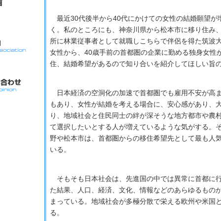
最近30代後半から40代にかけての女性の結婚願望が
く。私のところにも、神奈川県から松本市に移り住み
所に林業従事者として就職しこちらで伴侶を得た筑波
女性から、40歳手前の首都圏の企業に勤める独身女性
住、結婚希望があるので知り合いを紹介してほしい旨
日本経済の空洞化の加速で首都圏でも雇用不安が高ま
もあり、女性が結婚を考える場合に、安心感があり、
り、地域社会と住民同士の絆が深そうな地方都市や農
て選択したいとする人が増えているような気がする。
野や松本市は、首都圏からの移住希望先として最も人
いる。
そもそも日本社会は、先進国の中では異常に首都に行
た結果、人口、経済、文化、情報などのあらゆるもの
まっている。地域社会が多極分散で栄える欧州や米国
る。