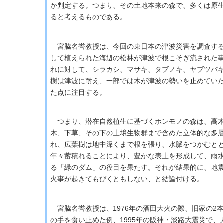
か判定する。つまり、その土地本来の森で、多くは原
ると考えるものである。
宮脇名誉教授は、今回の東日本の津波災害を調査する
して植えられた海辺の松林が津波で根こそぎ流された
れに対して、シラカシ、マサキ、タブノキ、ヤブツバ
樹は津波に耐え、一部では木が津波の勢いを止めてい
た点に注目する。
つまり、潜在自然植生に基づくホンモノの森は、高
木、下草、その下の土壌生物群まで含めた立体的な多
れ、広葉樹は地中深くまで根を張り、水脈をつかむと
年々蓄積れることにより、豊かな表土を形成して、雨
る「緑のダム」の役目を果たす。それが結果的に、地
火事が起きてもびくともしない、と結論付ける。
宮脇名誉教授は、1976年の酒田大火の際、旧家の2
の手を食い止めた例、1995年の阪神・淡路大震災で、