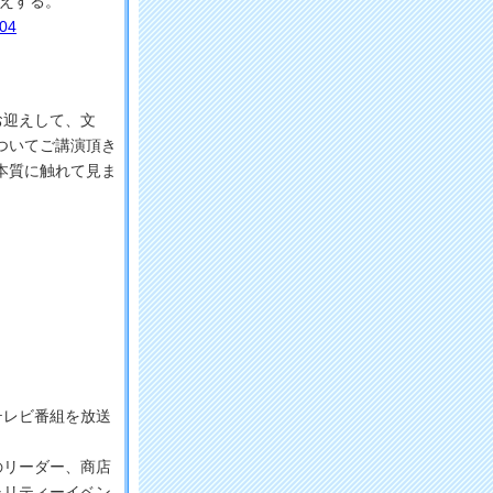
迎えする。
204
お迎えして、文
ついてご講演頂き
本質に触れて見ま
テレビ番組を放送
のリーダー、商店
ャリティーイベン