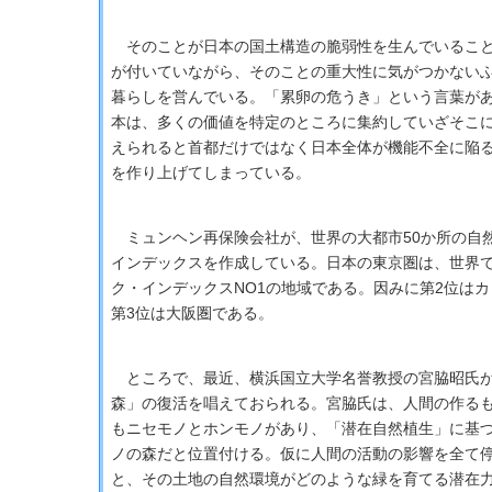
そのことが日本の国土構造の脆弱性を生んでいること
が付いていながら、そのことの重大性に気がつかない
暮らしを営んでいる。「累卵の危うき」という言葉が
本は、多くの価値を特定のところに集約していざそこ
えられると首都だけではなく日本全体が機能不全に陥
を作り上げてしまっている。
ミュンヘン再保険会社が、世界の大都市50か所の自
インデックスを作成している。日本の東京圏は、世界
ク・インデックスNO1の地域である。因みに第2位は
第3位は大阪圏である。
ところで、最近、横浜国立大学名誉教授の宮脇昭氏が
森」の復活を唱えておられる。宮脇氏は、人間の作る
もニセモノとホンモノがあり、「潜在自然植生」に基
ノの森だと位置付ける。仮に人間の活動の影響を全て
と、その土地の自然環境がどのような緑を育てる潜在