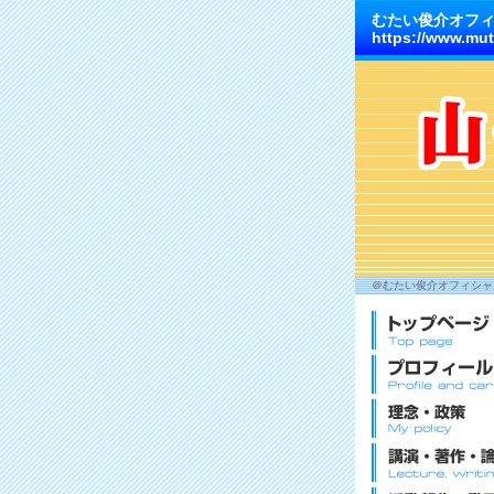
むたい俊介オフ
https://www.mut
＠むたい俊介オフィシャル