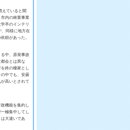
増えていると聞
、市内の林業事業
大学卒のインテリ
が、同様に地方在
の依頼があった。
る中、原発事故
大都会とは異な
村を終の棲家とし
その中でも、安曇
気が高いとされて
政機能を集約し
が一極集中してし
とは大違いであ