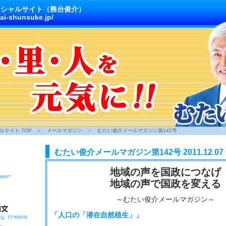
ィシャルサイト（務台俊介）
ai-shunsuke.jp/
サイト TOP
＞
メールマガジン
＞
むたい俊介メールマガジン第142号
むたい俊介メールマガジン第142号 2011.12.07
地域の声を国政につなげ
地域の声で国政を変える
～むたい俊介メールマガジン～
「人口の「潜在自然植生」」