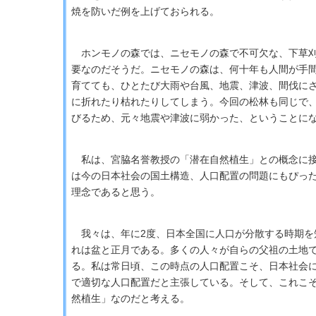
焼を防いだ例を上げておられる。
ホンモノの森では、ニセモノの森で不可欠な、下草刈
要なのだそうだ。ニセモノの森は、何十年も人間が手
育てても、ひとたび大雨や台風、地震、津波、間伐に
に折れたり枯れたりしてしまう。今回の松林も同じで
びるため、元々地震や津波に弱かった、ということに
私は、宮脇名誉教授の「潜在自然植生」との概念に接
は今の日本社会の国土構造、人口配置の問題にもぴっ
理念であると思う。
我々は、年に2度、日本全国に人口が分散する時期を
れは盆と正月である。多くの人々が自らの父祖の土地
る。私は常日頃、この時点の人口配置こそ、日本社会
で適切な人口配置だと主張している。そして、これこ
然植生」なのだと考える。