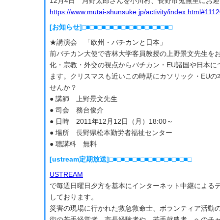
12月4日 河野太郎さんを小川村、長野市鬼無里にお
https://www.mutai-shunsuke.jp/activity/index.html#111
[お知らせ]□■□■□■□■□■□■□■□■□■□■□■□
★講演会 「欧州・バチカンと日本」
前バチカン大使で杏林大学客員教授の上野景文先生を
化・宗教・外交の視点からバチカン・EU諸国や日本に
ます。クリスマスも近いこの時期にカソリック・EUの
せんか？
● 講師 上野景文先生
● 司会 務台俊介
● 日時 2011年12月12日（月）18:00～
● 場所 長野県松本勤労者福祉センター
● 聴講料 無料
[ustream定期放送]□■□■□■□■□■□■□■□■□■□■□
USTREAM
で毎週日曜日夕方を基本にインターネット中継による
しております。
災害の現場に行かれた救急救命士、ボランティア活動
街の若手経営者、市長経験者や、若手就農者、へのチ