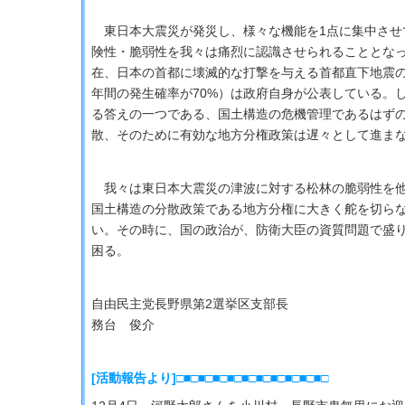
東日本大震災が発災し、様々な機能を1点に集中させ
険性・脆弱性を我々は痛烈に認識させられることとな
在、日本の首都に壊滅的な打撃を与える首都直下地震の
年間の発生確率が70%）は政府自身が公表している。
る答えの一つである、国土構造の危機管理であるはず
散、そのために有効な地方分権政策は遅々として進ま
我々は東日本大震災の津波に対する松林の脆弱性を他
国土構造の分散政策である地方分権に大きく舵を切ら
い。その時に、国の政治が、防衛大臣の資質問題で盛
困る。
自由民主党長野県第2選挙区支部長
務台 俊介
[活動報告より]□■□■□■□■□■□■□■□■□■□■□