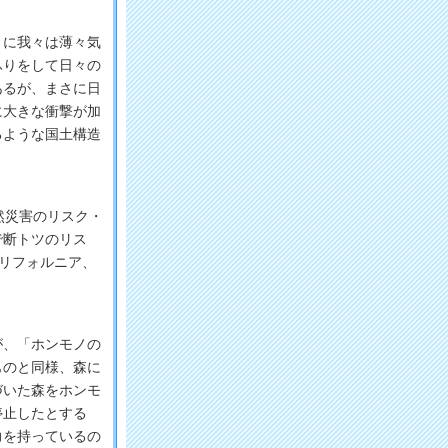
に我々は薄々気
ふりをして日々の
あるが、まさに日
に大きな衝撃が加
るような国土構造
然災害のリスク・
で断トツのリス
カリフォルニア、
、「ホンモノの
ものと同様、森に
づいた森をホンモ
停止したとする
力を持っているの