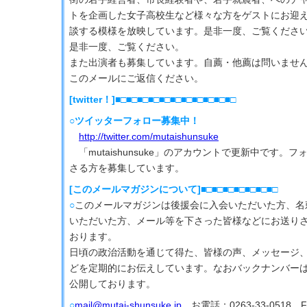
トを企画した女子高校生など様々な方をゲストにお迎
談する模様を放映しています。是非一度、ご覧くださ
是非一度、ご覧ください。
また出演者も募集しています。自薦・他薦は問いませ
このメールにご返信ください。
[twitter！]■□■□■□■□■□■□■□■□■□■□■□
○ツイッターフォロー募集中！
http://twitter.com/mutaishunsuke
「mutaishunsuke」のアカウントで更新中です。
さる方を募集しています。
[このメールマガジンについて]■□■□■□■□■□■□■□
○
このメールマガジンは後援会に入会いただいた方、名
いただいた方、メール等を下さった皆様などにお送り
おります。
日頃の政治活動を通じて得た、皆様の声、メッセージ
どを定期的にお伝えしています。なおバックナンバー
公開しております。
○
mail@mutai-shunsuke.jp
、お電話：0263-33-0518 FA