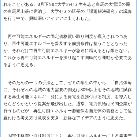
れることがある。8月下旬に大学のゼミ生有志と白馬の大雪渓の麓
の白馬尻山荘に宿泊し、大学ゼミの延長の「課題解決研究」の議論
を行う中で、興味深いアイデアに出くわした。
再生可能エネルギーの固定価格買い取り制度が導入されつつあ
り、再生可能エネルギーを普及する前提条件は整うこととなった
が、それだけで再生可能エネルギーが急速に増えるとは限らない。
これから再生可能エネルギーを掘り起こす国民的な運動が必要であ
るように思える。
そのための一つの手法として、ゼミの学生の中から、「自治体毎
に、それぞれの地域の電力需要の例えば30%以上をその地域に賦存
する再生可能エネルギ－源による発電を義務付ける制度」を導入し
たらどうかという提案が飛び出した。通常、電力供給は民間企業が
行うものだが、再生可能エネルギー源確保を自治体の義務として位
置付ける考え方は意表を突き、新鮮なアイデアのように思えた。
固定価格買い取り制度により、再生可能エネルギーによる発電売