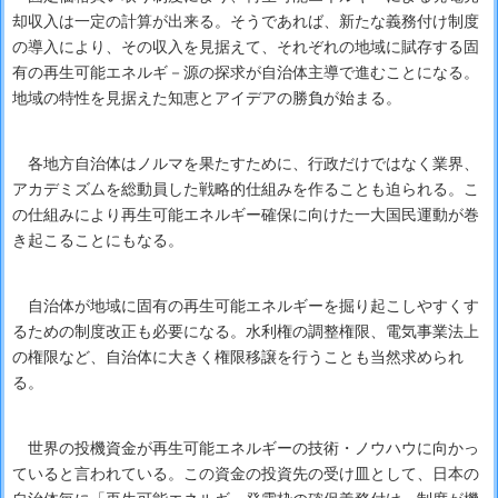
却収入は一定の計算が出来る。そうであれば、新たな義務付け制度
の導入により、その収入を見据えて、それぞれの地域に賦存する固
有の再生可能エネルギ－源の探求が自治体主導で進むことになる。
地域の特性を見据えた知恵とアイデアの勝負が始まる。
各地方自治体はノルマを果たすために、行政だけではなく業界、
アカデミズムを総動員した戦略的仕組みを作ることも迫られる。こ
の仕組みにより再生可能エネルギー確保に向けた一大国民運動が巻
き起こることにもなる。
自治体が地域に固有の再生可能エネルギーを掘り起こしやすくす
るための制度改正も必要になる。水利権の調整権限、電気事業法上
の権限など、自治体に大きく権限移譲を行うことも当然求められ
る。
世界の投機資金が再生可能エネルギーの技術・ノウハウに向かっ
ていると言われている。この資金の投資先の受け皿として、日本の