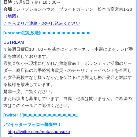
日時：
9月9日（金）18：00～
会場：
レセプションハウス ブライトガーデン 松本市高宮東1-28
（
地図
）
こちらよりご連絡・お申し込みください
[ustream定期放送]□■□■□■□■□■□■□■□■□■□■□
USTREAM
で毎週日曜日18：00～を基本にインターネット中継によるテレビ番
組を放送しております。
震災直後から現場に行かれた救急救命士、ボランティア活動のリー
ダー、商店街の若手経営者震災へのチャリティーイベントを企画し
た女子高校生など様々なかたをゲストにお迎えし務台俊介と対談す
る模様を放映しています。
是非一度、ご覧ください。
また出演者も募集しています。自薦・他薦は問いません。ご希望の
方はこのメールにご返信ください。
[twitter！]■□■□■□■□■□■□■□■□■□■□■□
○ツイッターフォロー募集中！
http://twitter.com/mutaishunsuke