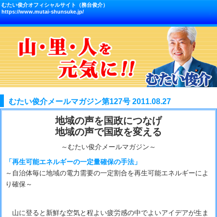
むたい俊介オフィシャルサイト（務台俊介）
https://www.mutai-shunsuke.jp/
むたい俊介メールマガジン第127号 2011.08.27
地域の声を国政につなげ
地域の声で国政を変える
～むたい俊介メールマガジン～
「再生可能エネルギーの一定量確保の手法」
～自治体毎に地域の電力需要の一定割合を再生可能エネルギーによ
り確保～
山に登ると新鮮な空気と程よい疲労感の中でよいアイデアが生ま