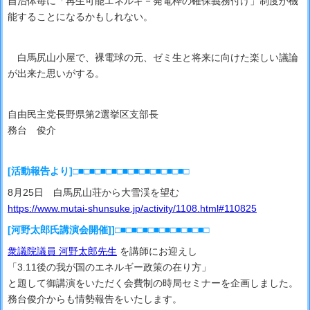
自治体毎に「再生可能エネルギ－発電枠の確保義務付け」制度が機
能することになるかもしれない。
白馬尻山小屋で、裸電球の元、ゼミ生と将来に向けた楽しい議論
が出来た思いがする。
自由民主党長野県第2選挙区支部長
務台 俊介
[活動報告より]□■□■□■□■□■□■□■□■□■□■□
8月25日 白馬尻山荘から大雪渓を望む
https://www.mutai-shunsuke.jp/activity/1108.html#110825
[河野太郎氏講演会開催]]□■□■□■□■□■□■□■□■□
衆議院議員 河野太郎先生
を講師にお迎えし
「3.11後の我が国のエネルギー政策の在り方」
と題して御講演をいただく会費制の時局セミナーを企画しました。
務台俊介からも情勢報告をいたします。