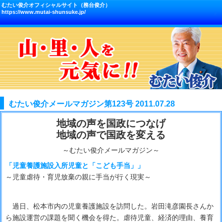
むたい俊介オフィシャルサイト（務台俊介）
https://www.mutai-shunsuke.jp/
むたい俊介メールマガジン第123号 2011.07.28
地域の声を国政につなげ
地域の声で国政を変える
～むたい俊介メールマガジン～
「児童養護施設入所児童と「こども手当」」
～児童虐待・育児放棄の親に手当が行く現実～
過日、松本市内の児童養護施設を訪問した。岩田滝彦園長さんか
ら施設運営の課題を聞く機会を得た。虐待児童、経済的理由、養育