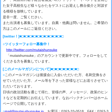
た女子高校生など様々なかたをゲストにお迎えし務台俊介と対談す
る模様を放映しています。
是非一度、ご覧ください。
また出演者も募集しています。自薦・他薦は問いません。ご希望の
方はこのメールにご返信ください。
[twitter！]■□■□■□■□■□■□■□■□■□■□■□
○ツイッターフォロー募集中！
http://twitter.com/mutaishunsuke
「mutaishunsuke」のアカウントで更新中です。フォローをして
くださる方を募集しています。
[このメールマガジンについて]■□■□■□■□■□■□■□
○
このメールマガジンは後援会に入会いただいた方、名刺交換をさ
せていただいた方、メール等を下さった皆様などにお送りさせてい
ただいております。
日頃の政治活動を通じて得た、皆様の声、メッセージ、政策のヒン
トなどを定期的にお伝えしています。なおバックナンバーはホーム
ページで公開しております。
○
mail@mutai-shunsuke.jp
、お電話：0263-33-0518 FAX：0263-3