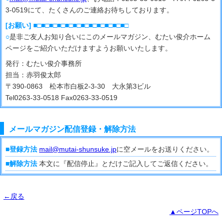
3-0519にて、たくさんのご連絡お待ちしております。
[お願い] ■□■□■□■□■□■□■□■□■□■□■□■□
○
是非ご友人お知り合いにこのメールマガジン、むたい俊介ホーム
ページをご紹介いただけますようお願いいたします。
発行：むたい俊介事務所
担当：赤羽俊太郎
〒390-0863 松本市白板2-3-30 大永第3ビル
Tel0263-33-0518 Fax0263-33-0519
メールマガジン配信登録・解除方法
■登録方法
mail@mutai-shunsuke.jp
に空メールをお送りください。
■解除方法
本文に『配信停止』とだけご記入してご返信ください。
←戻る
▲ページTOPへ