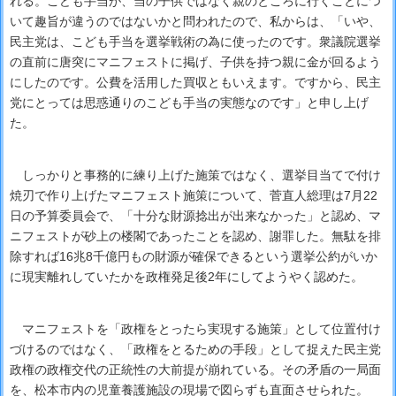
れる。こども手当が、当の子供ではなく親のところに行くことにつ
いて趣旨が違うのではないかと問われたので、私からは、「いや、
民主党は、こども手当を選挙戦術の為に使ったのです。衆議院選挙
の直前に唐突にマニフェストに掲げ、子供を持つ親に金が回るよう
にしたのです。公費を活用した買収ともいえます。ですから、民主
党にとっては思惑通りのこども手当の実態なのです」と申し上げ
た。
しっかりと事務的に練り上げた施策ではなく、選挙目当てで付け
焼刃で作り上げたマニフェスト施策について、菅直人総理は7月22
日の予算委員会で、「十分な財源捻出が出来なかった」と認め、マ
ニフェストが砂上の楼閣であったことを認め、謝罪した。無駄を排
除すれば16兆8千億円もの財源が確保できるという選挙公約がいか
に現実離れしていたかを政権発足後2年にしてようやく認めた。
マニフェストを「政権をとったら実現する施策」として位置付け
づけるのではなく、「政権をとるための手段」として捉えた民主党
政権の政権交代の正統性の大前提が崩れている。その矛盾の一局面
を、松本市内の児童養護施設の現場で図らずも直面させられた。