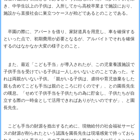
き、中学生以上の子供は、入所してから高校卒業まで施設におり、
施設から直接社会に巣立つケースが殆どであるとのことである。
卒園の際に、アパートを借り、家財道具を用意し、車を確保する
といった点で、初期費用が必要となるが、アルバイトでそれを確保
するのはなかなか大変の様子とのこと。
また、最近「こども手当」が導入されたが、この児童養護施設で
子供手当を受けている子供は一人しかいないとのことであった。そ
れは両親がいない子供。「親がいる子供は、虐待や育児放棄をした
親も含めてこども手当は親のところに行くのです」、との園長先生
の嘆息。「せめて子供手当を子供たちの為に貯金し、子供たちが自
立する際の一時金として活用できればありがたいのですが」、と園
長先生。
こども手当の財源を捻出するために、現物給付の社会福祉サービ
スの財源が削られたという認識を園長先生は現場感覚で持っておら