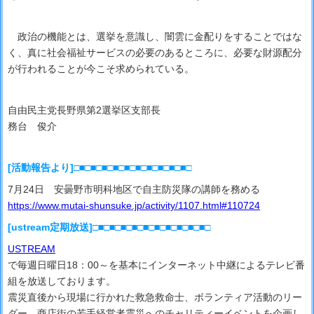
政治の機能とは、選挙を意識し、闇雲に金配りをすることではな
く、真に社会福祉サービスの必要のあるところに、必要な財源配分
が行われることが今こそ求められている。
自由民主党長野県第2選挙区支部長
務台 俊介
[活動報告より]□■□■□■□■□■□■□■□■□■□■□
7月24日 安曇野市明科地区で自主防災隊の講師を務める
https://www.mutai-shunsuke.jp/activity/1107.html#110724
[ustream定期放送]□■□■□■□■□■□■□■□■□■□■□
USTREAM
で毎週日曜日18：00～を基本にインターネット中継によるテレビ番
組を放送しております。
震災直後から現場に行かれた救急救命士、ボランティア活動のリー
ダー、商店街の若手経営者震災へのチャリティーイベントを企画し