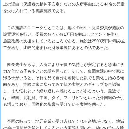
上の理由（保護者の精神不安定）などの入所事由による44名の児童
を受け入れている養護施設である。
この施設のユニークなところは、地区の民生・児童委員が施設の
設置運営を行い、委員の各々が各1万円を拠出しファンドを作り、
施設改築の支援をしているところである。施設は2500万円の積み立
てがあり、比較的恵まれた財政環境にあるとの話であった。
園長先生からは、入所により子供の気持ちが安定すると急速に学
力が伸びる子も多いとの話を伺った。そして、集団生活の中で家に
帰る子がいると、それを見て自分を虐待した親でも美化し始める傾
向があり、実際に家に戻ってみて親の実態とのギャップを再認識
し、また悩むという繰り返しを感じることがあるという。最近で
は、韓国、北朝鮮、中国、タイ、フィリピンといった外国籍の子供
も増えており、国際化の影響も受けている実態を伺った。
卒園の時点で、地元企業が受け入れてくれる余地が少なく、地域
社会の偏見が依然としてあるという実態も聞いた。幼少の子供を除