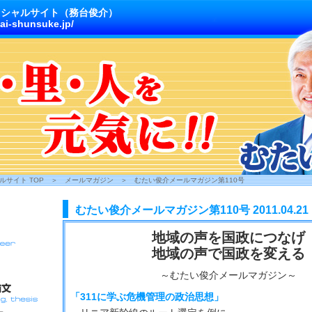
ィシャルサイト（務台俊介）
ai-shunsuke.jp/
サイト TOP
＞
メールマガジン
＞
むたい俊介メールマガジン第110号
むたい俊介メールマガジン第110号 2011.04.21
地域の声を国政につなげ
地域の声で国政を変える
～むたい俊介メールマガジン～
「311に学ぶ危機管理の政治思想」