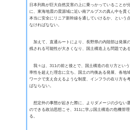
日本列島が巨大自然災害の上に乗っかっていることが
に、東海地震の震源域に近い南アルプスの真ん中を貫
本当に安全にリニア新幹線を通していけるか、という
なければなない。
加えて、直通ルートにより、長野県の内陸部は発展の
残される可能性が大きくなり、国土構造上も問題であ
我々は、311の前と後とで、国土構造の在り方という
率性を超えた理念に立ち、国土の均衡ある発展、各地
ワークで支え合えるような制度、インフラの在り方を
ばならない。
想定外の事態が起きた際に、よりダメージの少ない選
のできる政治思想こそ、311に学ぶ国土構造の危機管
る。