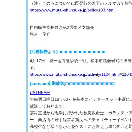
（注）この点については既発行の以下のメルマガで解
https://www.mutai-shunsuke.jp/policy103.html
自由民主党長野県第2選挙区支部長
務台 俊介
[活動報告より]□■□■□■□■□■□■□■□■□■□■□
4月17日 統一地方選挙後半戦、松本市議会候補の出
る。
https://www.mutai-shunsuke.jp/activity/1104.html#1104
[ustream定期放送]□■□■□■□■□■□■□■□■□■□■□
USTREAM
で毎週日曜日18：00～を基本にインターネット中継に
放送しております。
震災直後から現場に行かれた救急救命士、ボランティ
ー、商店街の若手経営者震災へのチャリティーイベン
高校生など様々なかたをゲストにお迎えし務台俊介と