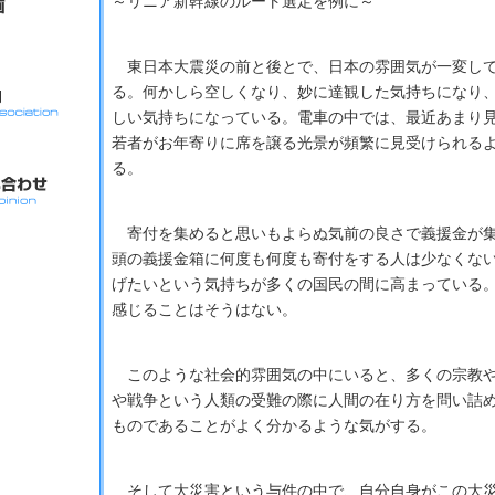
～リニア新幹線のルート選定を例に～
東日本大震災の前と後とで、日本の雰囲気が一変して
る。何かしら空しくなり、妙に達観した気持ちになり
しい気持ちになっている。電車の中では、最近あまり
若者がお年寄りに席を譲る光景が頻繁に見受けられる
る。
寄付を集めると思いもよらぬ気前の良さで義援金が集
頭の義援金箱に何度も何度も寄付をする人は少なくな
げたいという気持ちが多くの国民の間に高まっている
感じることはそうはない。
このような社会的雰囲気の中にいると、多くの宗教や
や戦争という人類の受難の際に人間の在り方を問い詰
ものであることがよく分かるような気がする。
そして大災害という与件の中で、自分自身がこの大災