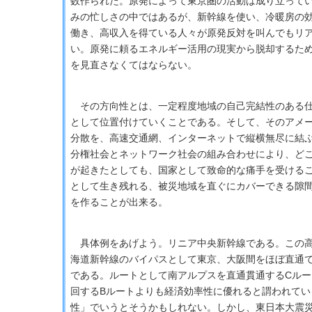
数作られた。原発によって東京圏の活動は成り立って
みの忙しさの中ではあるが、新幹線を使い、冷暖房の
働き、高収入を得ている人々が原発反対を叫んでもリ
い。原発に頼るエネルギー活用の現実から脱却するた
を見直さなくてはならない。
その方向性とは、一定程度地域の自己完結性のある仕
として位置付けていくことである。そして、そのアメ
分散を、高速交通網、インターネットで縦横無尽に結
分権社会とネットワーク社会の組み合わせにより、ど
が起きたとしても、国家として致命的な痛手を受ける
として生き残れる、被災地域を直ぐにカバーできる隙
を作ることが出来る。
具体例をあげよう。リニア中央新幹線である。この高
海道新幹線のバイパスとして東京、大阪間をほぼ直通
である。ルートとして南アルプスを直通貫通するCルー
回するBルートよりも経済効率性に優れると謂われてい
性」でいうとそうかもしれない。しかし、東日本大震