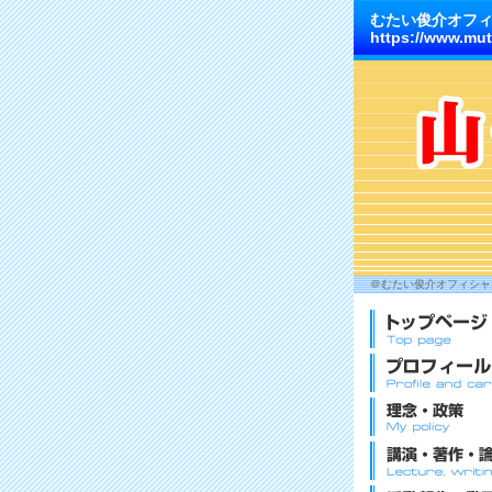
むたい俊介オフ
https://www.mut
＠むたい俊介オフィシャル