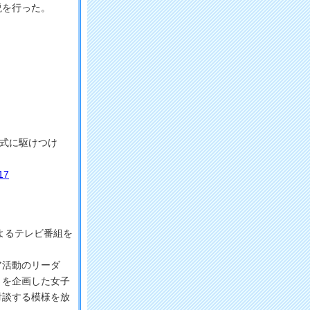
説を行った。
陣式に駆けつけ
17
よるテレビ番組を
ア活動のリーダ
トを企画した女子
対談する模様を放