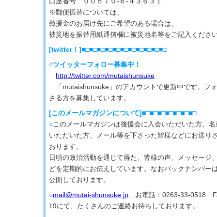
口座番号 ００５７０‐６‐４３６３１
※郵便振替については、
義援金のお届け先にご希望のある場合は、
被災地を振替用紙通信欄に被災地名等をご記入くださ
[twitter！]■□■□■□■□■□■□■□■□■□■□■□
○ツイッターフォロー募集中！
http://twitter.com/mutaishunsuke
「mutaishunsuke」のアカウントで更新中です。
さる方を募集しています。
[このメールマガジンについて]■□■□■□■□■□■□■□
○
このメールマガジンは後援会に入会いただいた方、名
いただいた方、メール等を下さった皆様などにお送り
おります。
日頃の政治活動を通じて得た、皆様の声、メッセージ
どを定期的にお伝えしています。なおバックナンバー
公開しております。
○
mail@mutai-shunsuke.jp
、お電話：0263-33-0518 FA
19にて、たくさんのご連絡お待ちしております。