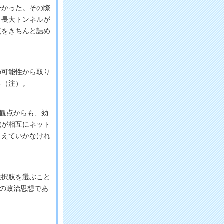
分かった。その際
く長大トンネルが
点をきちんと詰め
可能性から取り
る（注）。
観点からも、効
域が相互にネット
考えていかなけれ
択肢を選ぶこと
理の政治思想であ