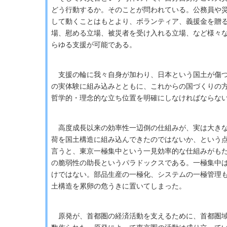
どう行動するか。そのことが問われている。公務員や
して動くことはもとより、ボランティア、義援金を贈
場、慰める立場、被災者を受け入れる立場、など様々
らゆる支援が可能である。
支援の輪に我々自身が加わり、日本という国土が傷つ
の実体験に組み込みとともに、これからの国づくりの
哲学的・理念的な立ち位置を明確にしなければならな
高度成長以来の効率性一辺倒の仕組みが、実は大きな
荷を国土構造に組み込んできたのではないか、という
言うと、東京一極集中という一見効率的な仕組みがも
の脆弱性の助長というパラドックスである。一極集中
けではない。部品生産の一極化、システムの一極管理
土構造を累卵の危うきに置いてしまった。
原発が、首都圏の経済活動を支えるために、首都圏域