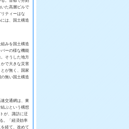
いる。首都で分刻
効いた高層ビルで
アリティーはな
めには、国土構造
組みを国土構造
ーバーの様な機能
ぶ。そうした地方
こかで大きな災害
ことが無く、国家
間の無い国土構造
速交通網は、東
で結ぶという構想
トが、諏訪に迂
る。「経済効率
災を経て、改めて