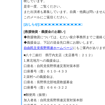
映しています。
是非一度、ご覧ください。
また出演者も募集しています。自薦・他薦は問いませ
このメールにご返信ください。
[おしらせ]□■□■□■□■□■□■□■□■□■□■□■□
[救援物資・義援金のお願い]
◆救援物資については、むたい俊介事務所までご連絡
◆義援金は、下記の送金先口座にお願いします。
自由民主党長野県連ホームページ
にもご案内がありま
■八十二銀行 県庁内支店（支店番号：２１２）
1,東北地方への義援金は、
口座名：自民党長野県連災害対策本部
口座番号（普）６１０‐４３３
2,栄村への義援金は、
口座名：長野県北部地震救援募金
口座番号（普）６６４‐３２２
■郵便局（振替）
加入者名：自民党長野県連災害対策本部