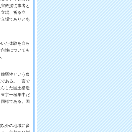
災害救援従事者と
る立場、祈る立
な立場でありとあ
いた体験を自ら
方向性についても
い。
脆弱性という負
点である。一言で
たらした国土構造
は東京一極集中だ
も同様である。国
以外の地域に多