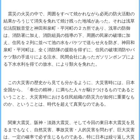
震災の火災の中で、周囲をすべて焼かれながら必死の防火活動の
結果かろうじて消失を免れて焼け残った地域があった。それは浅草
伝法院観音堂と神田和泉町・平河町の２カ所であり、浅草の防御
は、消防署に加え、消防組員の指導の下、周囲の民家の破壊に加
え、住民を２列に並べて池の水をバケツで送らせ火を防ぎ、神田和
泉町・平河町は、全く消防隊の援助を得ずに、住民の破壊消防やバ
ケツ類の手送りによる注水、民間会社にあったガソリンポンプによ
る下水水利を得ての放水、により類火を免れた。
この大災害の歴史から見ても分かるように、大災害時には、日本
全国から、「奉仕の精神」に満ちた人々が駆けつけるものであると
いうことと、大災害時における住民組織の防災力が如何に重要なも
のか、ということは、時代を超えて真実なのである。
関東大震災、阪神・淡路大震災、そして今回の東日本大震災を見
るまでもなく、自然災害、事故災害・人的災害を問わず、巨大災害
は、一定の確率で必ず生じるものである。特に日本は繰り返し大災