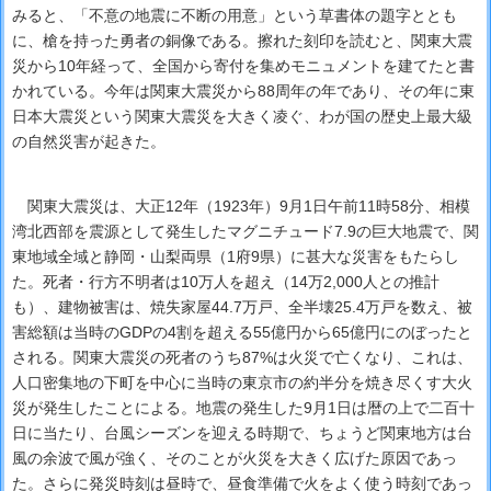
みると、「不意の地震に不断の用意」という草書体の題字ととも
に、槍を持った勇者の銅像である。擦れた刻印を読むと、関東大震
災から10年経って、全国から寄付を集めモニュメントを建てたと書
かれている。今年は関東大震災から88周年の年であり、その年に東
日本大震災という関東大震災を大きく凌ぐ、わが国の歴史上最大級
の自然災害が起きた。
関東大震災は、大正12年（1923年）9月1日午前11時58分、相模
湾北西部を震源として発生したマグニチュード7.9の巨大地震で、関
東地域全域と静岡・山梨両県（1府9県）に甚大な災害をもたらし
た。死者・行方不明者は10万人を超え（14万2,000人との推計
も）、建物被害は、焼失家屋44.7万戸、全半壊25.4万戸を数え、被
害総額は当時のGDPの4割を超える55億円から65億円にのぼったと
される。関東大震災の死者のうち87%は火災で亡くなり、これは、
人口密集地の下町を中心に当時の東京市の約半分を焼き尽くす大火
災が発生したことによる。地震の発生した9月1日は暦の上で二百十
日に当たり、台風シーズンを迎える時期で、ちょうど関東地方は台
風の余波で風が強く、そのことが火災を大きく広げた原因であっ
た。さらに発災時刻は昼時で、昼食準備で火をよく使う時刻であっ