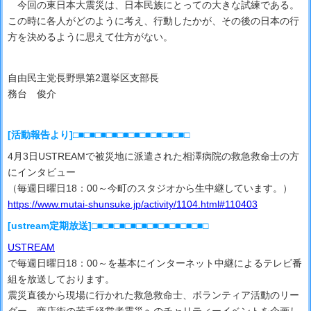
今回の東日本大震災は、日本民族にとっての大きな試練である。
この時に各人がどのように考え、行動したかが、その後の日本の行
方を決めるように思えて仕方がない。
自由民主党長野県第2選挙区支部長
務台 俊介
[活動報告より]□■□■□■□■□■□■□■□■□■□■□
4月3日USTREAMで被災地に派遣された相澤病院の救急救命士の方
にインタビュー
（毎週日曜日18：00～今町のスタジオから生中継しています。）
https://www.mutai-shunsuke.jp/activity/1104.html#110403
[ustream定期放送]□■□■□■□■□■□■□■□■□■□■□
USTREAM
で毎週日曜日18：00～を基本にインターネット中継によるテレビ番
組を放送しております。
震災直後から現場に行かれた救急救命士、ボランティア活動のリー