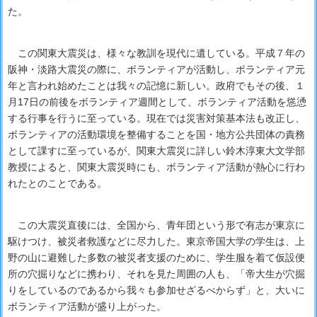
た。
この関東大震災は、様々な教訓を現代に遺している。平成７年の
阪神・淡路大震災の際に、ボランティアが活動し、ボランティア元
年と言われ始めたことは我々の記憶に新しい。政府でもその後、１
月17日の前後をボランティア週間として、ボランティア活動を慫慂
する行事を行うに至っている。現在では災害対策基本法も改正し、
ボランティアの活動環境を整備することを国・地方公共団体の責務
として課すに至っているが、関東大震災に詳しい鈴木淳東大文学部
教授によると、関東大震災時にも、ボランティア活動が熱心に行わ
れたとのことである。
この大震災直後には、全国から、青年団という形で有志が東京に
駆けつけ、被災者救護などに尽力した。東京帝国大学の学生は、上
野の山に避難した多数の被災者支援のために、学生服を着て仮設便
所の穴掘りなどに携わり、それを見た周囲の人も、「帝大生が穴掘
りをしているのであるから我々も参加せざるべからず」と、大いに
ボランティア活動が盛り上がった。