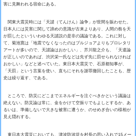
害に見舞われる宿命にある。
関東大震災時には「天譴（てんけん）論争」が世間を賑わせた。
日本人には災害に関して諦めの意識が古来よりあり、人間の咎を天
が罰したといういわゆる天譴説の是非の議論である。これに対し
て、菊池寛は「地震でなくなったのはブルジョアよりもプロレタリ
アートが多いので、天譴論はおかしい」、芥川龍之介も、「天遣論
が正しいのであれば、渋沢栄一氏などは先ず先に罰せられなければ
おかしい」などと述べていた。東日本大震災で、石原都知事が、
「天罰」という言葉を使い、直ちにそれを謝罪撤回したことも、歴
史は繰り返す、である。
ところで、防災にどこまでエネルギーを注ぐべきかという議論は
絶えない。防災論は常に、金をかけて空振りでもよしとするか、あ
るいは、準備しないで大きな被害に遭うか、のせめぎ合いの様相が
見え隠れする。
東日本大震災においても、津波防波堤を村長の思い入れで15メー