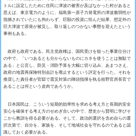
トルに設定したために住民に津波の被害が及ばなかった村があると
思えば、東京電力のように、福島第一原子力発電所の津波脆弱性が
指摘されていたにも拘わらず、巨額の投資に怯んだ結果、想定外の
巨大津波で原発が被災し、取り返しのつかない事態を迎えたという
事例もある。
政府も政府である。民主党政権は、国民受けを狙った事業仕分け
の中で、「いつあるとも分からないものにカネを使うことは無駄で
ある」と公言し、防災・消防予算を大幅に切り込み、あまつさえ、
政府の地震再保険特別会計を廃止するという評定を行った。それを
推奨した責任者が官邸で震災対策の陣頭指揮を執る枝野官房長官で
あることは何という皮肉であろうか。
日本国民は、こういう短期的効率性を求める考え方と長期的安全
安心を確保する考え方のせめぎ合いの中で、歴史から賢明に学びそ
こから教訓を得る必要がある。そして、政治的選択を含め自らの選
択次第で、自分を、家族を、そして地域社会を守れるのであると認
識しておく必要がある。