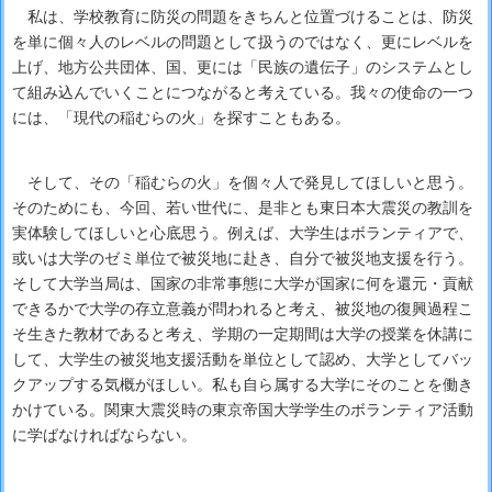
私は、学校教育に防災の問題をきちんと位置づけることは、防災
を単に個々人のレベルの問題として扱うのではなく、更にレベルを
上げ、地方公共団体、国、更には「民族の遺伝子」のシステムとし
て組み込んでいくことにつながると考えている。我々の使命の一つ
には、「現代の稲むらの火」を探すこともある。
そして、その「稲むらの火」を個々人で発見してほしいと思う。
そのためにも、今回、若い世代に、是非とも東日本大震災の教訓を
実体験してほしいと心底思う。例えば、大学生はボランティアで、
或いは大学のゼミ単位で被災地に赴き、自分で被災地支援を行う。
そして大学当局は、国家の非常事態に大学が国家に何を還元・貢献
できるかで大学の存立意義が問われると考え、被災地の復興過程こ
そ生きた教材であると考え、学期の一定期間は大学の授業を休講に
して、大学生の被災地支援活動を単位として認め、大学としてバッ
クアップする気概がほしい。私も自ら属する大学にそのことを働き
かけている。関東大震災時の東京帝国大学学生のボランティア活動
に学ばなければならない。