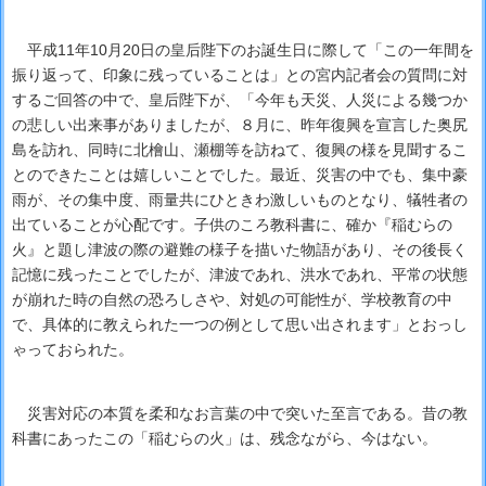
平成11年10月20日の皇后陛下のお誕生日に際して「この一年間を
振り返って、印象に残っていることは」との宮内記者会の質問に対
するご回答の中で、皇后陛下が、「今年も天災、人災による幾つか
の悲しい出来事がありましたが、８月に、昨年復興を宣言した奥尻
島を訪れ、同時に北檜山、瀬棚等を訪ねて、復興の様を見聞するこ
とのできたことは嬉しいことでした。最近、災害の中でも、集中豪
雨が、その集中度、雨量共にひときわ激しいものとなり、犠牲者の
出ていることが心配です。子供のころ教科書に、確か『稲むらの
火』と題し津波の際の避難の様子を描いた物語があり、その後長く
記憶に残ったことでしたが、津波であれ、洪水であれ、平常の状態
が崩れた時の自然の恐ろしさや、対処の可能性が、学校教育の中
で、具体的に教えられた一つの例として思い出されます」とおっし
ゃっておられた。
災害対応の本質を柔和なお言葉の中で突いた至言である。昔の教
科書にあったこの「稲むらの火」は、残念ながら、今はない。