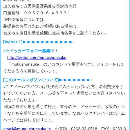
加入者名：自民党長野県連災害対策本部
口座番号 ００５７０‐６‐４３６３１
※郵便振替については、
義援金のお届け先にご希望のある場合は、
被災地を振替用紙通信欄に被災地名等をご記入ください。
[twitter！]■□■□■□■□■□■□■□■□■□■□■□
○ツイッターフォロー募集中！
http://twitter.com/mutaishunsuke
「mutaishunsuke」のアカウントで更新中です。フォローをして
くださる方を募集しています。
[このメールマガジンについて]■□■□■□■□■□■□■□
○
このメールマガジンは後援会に入会いただいた方、名刺交換をさ
せていただいた方、メール等を下さった皆様などにお送りさせてい
ただいております。
日頃の政治活動を通じて得た、皆様の声、メッセージ、政策のヒン
トなどを定期的にお伝えしています。なおバックナンバーはホーム
ページで公開しております。
○
mail@mutai-shunsuke.jp
、お電話：0263-33-0518 FAX：0263-3