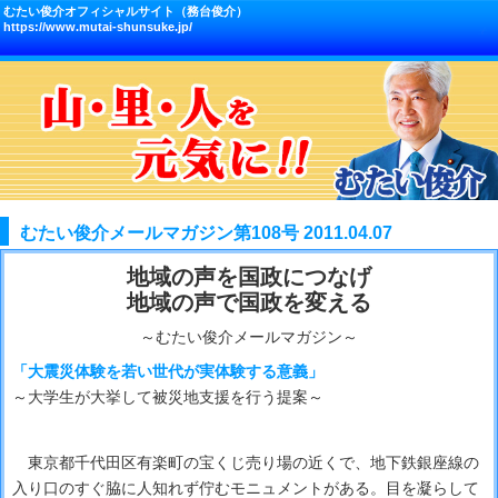
むたい俊介オフィシャルサイト（務台俊介）
https://www.mutai-shunsuke.jp/
むたい俊介メールマガジン第108号 2011.04.07
地域の声を国政につなげ
地域の声で国政を変える
～むたい俊介メールマガジン～
「大震災体験を若い世代が実体験する意義」
～大学生が大挙して被災地支援を行う提案～
東京都千代田区有楽町の宝くじ売り場の近くで、地下鉄銀座線の
入り口のすぐ脇に人知れず佇むモニュメントがある。目を凝らして