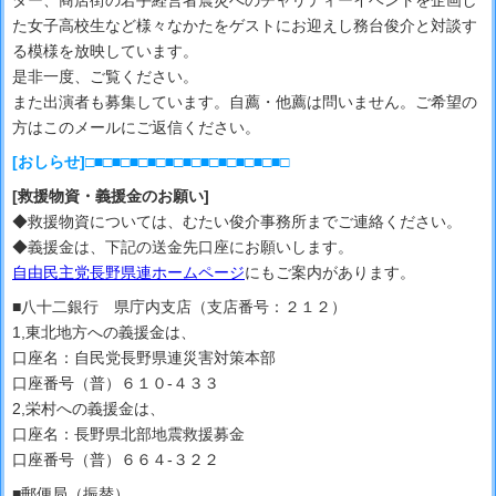
ダー、商店街の若手経営者震災へのチャリティーイベントを企画し
た女子高校生など様々なかたをゲストにお迎えし務台俊介と対談す
る模様を放映しています。
是非一度、ご覧ください。
また出演者も募集しています。自薦・他薦は問いません。ご希望の
方はこのメールにご返信ください。
[おしらせ]□■□■□■□■□■□■□■□■□■□■□■□
[救援物資・義援金のお願い]
◆救援物資については、むたい俊介事務所までご連絡ください。
◆義援金は、下記の送金先口座にお願いします。
自由民主党長野県連ホームページ
にもご案内があります。
■八十二銀行 県庁内支店（支店番号：２１２）
1,東北地方への義援金は、
口座名：自民党長野県連災害対策本部
口座番号（普）６１０‐４３３
2,栄村への義援金は、
口座名：長野県北部地震救援募金
口座番号（普）６６４‐３２２
■郵便局（振替）