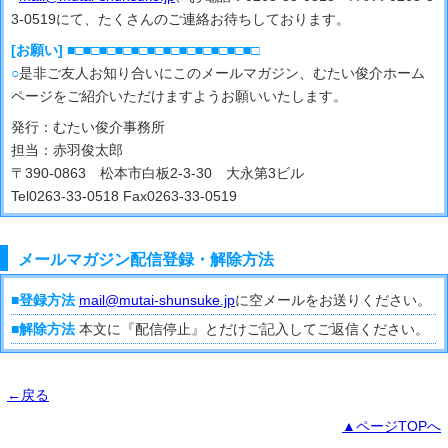
3-0519にて、たくさんのご連絡お待ちしております。
[お願い] ■□■□■□■□■□■□■□■□■□■□■□■□
○
是非ご友人お知り合いにこのメールマガジン、むたい俊介ホーム
ページをご紹介いただけますようお願いいたします。
発行：むたい俊介事務所
担当：赤羽俊太郎
〒390-0863 松本市白板2-3-30 大永第3ビル
Tel0263-33-0518 Fax0263-33-0519
メールマガジン配信登録・解除方法
■登録方法
mail@mutai-shunsuke.jp
に空メールをお送りください。
■解除方法
本文に『配信停止』とだけご記入してご返信ください。
←戻る
▲ページTOPへ