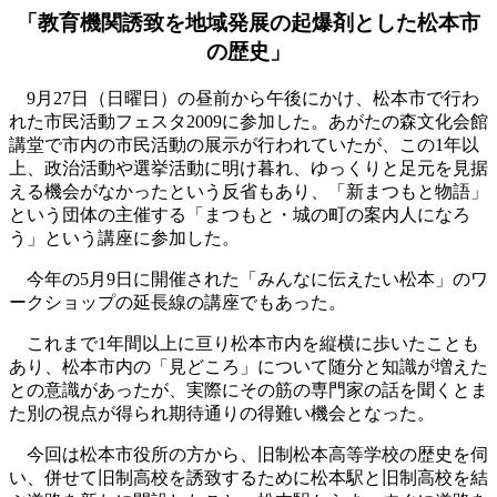
「教育機関誘致を地域発展の起爆剤とした松本市
の歴史」
9月27日（日曜日）の昼前から午後にかけ、松本市で行わ
れた市民活動フェスタ2009に参加した。あがたの森文化会館
講堂で市内の市民活動の展示が行われていたが、この1年以
上、政治活動や選挙活動に明け暮れ、ゆっくりと足元を見据
える機会がなかったという反省もあり、「新まつもと物語」
という団体の主催する「まつもと・城の町の案内人になろ
う」という講座に参加した。
今年の5月9日に開催された「みんなに伝えたい松本」のワ
ークショップの延長線の講座でもあった。
これまで1年間以上に亘り松本市内を縦横に歩いたことも
あり、松本市内の「見どころ」について随分と知識が増えた
との意識があったが、実際にその筋の専門家の話を聞くとま
た別の視点が得られ期待通りの得難い機会となった。
今回は松本市役所の方から、旧制松本高等学校の歴史を伺
い、併せて旧制高校を誘致するために松本駅と旧制高校を結