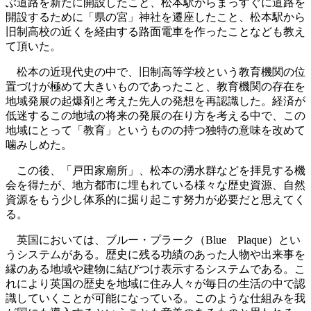
ぶ道路を新たに開設したこと、松本駅からまっすぐに道路を
開設するために「県の宮」神社を遷座したこと、松本駅から
旧制高校の近くを経由する路面電車を作ったことなども教え
て頂いた。
松本の近現代史の中で、旧制高等学校という教育機関の位
置づけが極めて大きいものであったこと、教育機関の存在を
地域発展の起爆剤と考えた先人の発想を再認識した。経済が
低迷するこの地域の将来の発展の在り方を考える中で、この
地域にとって「教育」というものの持つ独特の意味を改めて
噛みしめた。
この後、「戸田家廟所」、松本の湧水群などを拝見する機
会を得たが、地方都市に埋もれている様々な歴史資源、自然
資源をもう少し体系的に掘り起こす努力が必要だと思えてく
る。
英国においては、ブルー・プラーク（Blue Plaque）とい
うシステムがある。歴史に残る功績のあった人物や出来事を
縁のある地域や建物に結びつけ表示するシステムである。こ
れにより英国の歴史を地域に住み人々が毎日の生活の中で認
識していくことが可能になっている。このような仕組みを我