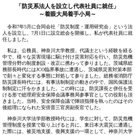
「防災系法人を設立し代表社員に就任」
～着眼大局着手小局～
令和7年5月に合同会社「防災制度・運用研究会」という法
人を設立し、7月1日に設立総会を開催し、私が代表社員に就
任しました。
私は、公務員、神奈川大学教授、代議士という経験を経る
中で、様々な災害現場に駆け付け災害対応を行い、防災危機
管理分野の制度創設・改正に携わって参りました。茨城県総
務部長時代にはJCO臨界事故に遭遇し、茨城県災害対策本部
で刻々と変化する事態に対処して参りました。総務省消防庁
防災課長時代には、有事法制制定の動きの中で、国民保護法
制制定に汗をかきました。この時には、防災課長と併任を受
ける形で総理府安全保障会議事務局参事官としての役割も頂
きました。当時、安全保障会議で陣頭指揮を執ったのはその
後総理になられた安倍晋三官房副長官でした。
神奈川大学法学部教授時代には、学生に対して、防災危機
管理制度を授業で取り上げると共に、東日本大震災に遭遇し
た際には、被災地支援、復興支援の一環として、神奈川大学