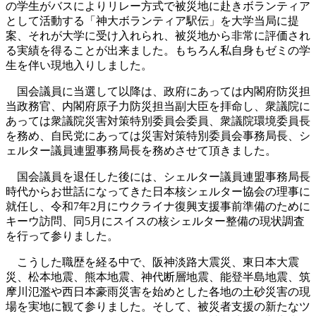
の学生がバスによりリレー方式で被災地に赴きボランティア
として活動する「神大ボランティア駅伝」を大学当局に提
案、それが大学に受け入れられ、被災地から非常に評価され
る実績を得ることが出来ました。もちろん私自身もゼミの学
生を伴い現地入りしました。
国会議員に当選して以降は、政府にあっては内閣府防災担
当政務官、内閣府原子力防災担当副大臣を拝命し、衆議院に
あっては衆議院災害対策特別委員会委員、衆議院環境委員長
を務め、自民党にあっては災害対策特別委員会事務局長、シ
ェルター議員連盟事務局長を務めさせて頂きました。
国会議員を退任した後には、シェルター議員連盟事務局長
時代からお世話になってきた日本核シェルター協会の理事に
就任し、令和7年2月にウクライナ復興支援事前準備のために
キーウ訪問、同5月にスイスの核シェルター整備の現状調査
を行って参りました。
こうした職歴を経る中で、阪神淡路大震災、東日本大震
災、松本地震、熊本地震、神代断層地震、能登半島地震、筑
摩川氾濫や西日本豪雨災害を始めとした各地の土砂災害の現
場を実地に観て参りました。そして、被災者支援の新たなツ