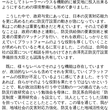
ールとしてトレーラーハウスを機動的に被災地に投入出来る
ようにするための環境整備にも努めて参りました。
こうした中で、政府与党にあっては、日本の災害対応能力
を更に高めるために防災庁設置の動きが急になっています。
私はこの動きは重要な動きだと考えています。その上で必要
なことは、政府の動きと連動し、防災供給側の要素技術と被
災者の需要のマッチングを行い、それを政府にしっかりと伝
えていくプラットフォームのような役割を厚くしていくこと
が求められていると考えるに至りました。この点は、合同会
社の設置について相談を持ちかけてきた赤澤亮正防災庁設置
準備担当大臣とも認識を共有しています。
既に、様々なレベルでそのような機能は存在しています
が、政治的なレベルも含めてそれを実現していくプラットフ
ォームの役割が不足しているように感じてきました。そうで
あれば、自らがそのような役割を果たそうではないかという
ことで、私が政治活動を行う中で活動の一つの拠点であった
防災行政研究会という勉強会を母体に、防災系合同会社「防
災制度・運用研究会」を設立して、法人としてこうした活動
を担っていくこととしたところです。この場を通じて、我が
国、地域社会の災害対応力強化、防災を通じた地域活性化な