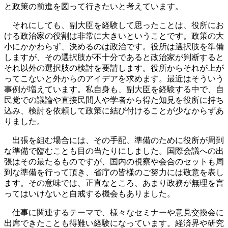
と政策の前進を図って行きたいと考えています。
それにしても、副大臣を経験して思ったことは、役所にお
ける政治家の役割は非常に大きいということです。政策の大
小にかかわらず、決めるのは政治です。役所は選択肢を準備
しますが、その選択肢が不十分であると政治家が判断すると
それ以外の選択肢の検討を要請します。役所からそれが上が
ってこないと外からのアイデアを求めます。最近はそういう
事例が増えています。私自身も、副大臣を経験する中で、自
民党での議論や直接民間人や学者から得た知見を役所に持ち
込み、検討を依頼して政策に結び付けることが少なからずあ
りました。
出張を組む場合には、その手配、準備のために役所が周到
な準備で臨むことも目の当たりにしました。国際会議への出
張はその最たるものですが、国内の視察や会合のセットも周
到な準備を行って頂き、省庁の皆様のご努力には敬意を表し
ます。その意味では、正直なところ、あまり政務が無理を言
ってはいけないと自戒する機会もありました。
仕事に関連するテーマで、様々なセミナーや意見交換会に
出席できたことも得難い経験になっています。経済界や研究