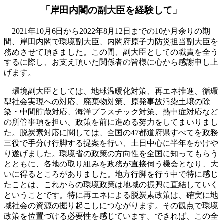
「岸田内閣の副大臣を経験して」
2021年10月6日から2022年8月12日までの10か月余りの期
間、岸田内閣で環境副大臣、内閣府原子力防災担当副大臣を
務めさせて頂きました。この間、副大臣としての職責を全う
するに際し、お支え頂いた関係者の皆様に心から感謝申し上
げます。
環境副大臣としては、地球温暖化対策、再エネ推進、循環
型社会実現への対応、廃棄物対策、原発事故汚染土壌の除
染・中間貯蔵対応、海洋プラスチック対策、熱中症対応など
の所管事項を担い、政策を前に進める努力をしてまいりまし
た。脱炭素対応に関しては、全国の47都道府県すべてを政務
三役で手分け行脚する提案を行い、土日中心に半年をかけや
り遂げました。環境省の政策の方向性を全国に知ってもらう
とともに、各地の取り組みを政務が直接伺う機会となり、大
いに得るところがありました。地方行脚を行う中で特に感じ
たことは、これからの環境政策は地域の振興に直結していく
ということです。特に再エネによる脱炭素政策は、確実に地
域社会の資源の掘り起こしにつながります。その観点で環境
政策を位置づける必要性を感じています。できれば、この全