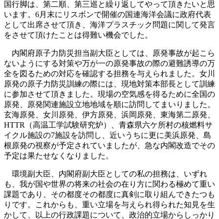
国行脚は、第二順、第三巡と繰り返してやって頂きたいと思
います。6月末にリスボンで開催の国連海洋会議に政府代表
として出席させて頂き、海洋プラスチック問題に関して発言
をさせて頂けたことは得難い機会でした。
内閣府原子力防災担当副大臣としては、原発事故が起こら
ないようにする対策や万が一の原発事故の際の避難誘導の万
全を図るための対応を確認する担務を与えられました。女川
原発の原子力防災訓練の際には、現地対策本部長として訓練
に参加させて頂きました。現場の空気感を得るために全国の
原発、原発関連施設立地地域を順に訪問してまいりました。
玄海原発、女川原発、伊方原発、浜岡原発、東海第二原発、
HTTR（高温工学試験研究炉）、青森県六ケ所村の核燃料サ
イクル施設の7施設を訪問し、近いうちに更に美浜原発、島
根原発の視察が予定されていましたが、急な内閣改造でその
予定は果たせなくなりました。
環境副大臣、内閣府副大臣としての私の担務は、いずれ
も、我が国や世界の将来の社会の在り方に関わる極めて重い
課題であり、その都度その都度に真剣に取り組んできたつも
りです。これからも、重い立場を与えられ得られた知見を生
かして、以上の行政課題について、政治的立場からしっかり