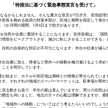
「特措法に基づく緊急事態宣言を受けて」
なるかもしれません。そんな重大な宣言が7日夕方、安倍総理
本部長を務める政府の対策本部が、区域と期間を指定して発出
、1か月間の期間、5月6日まで効力があります。
を住民や企業に要請することになります。安倍首相は、「国民
数の増加をピークアウトさせ、減少に転じさせることができる」
住民の自発的な対応が不可欠になります。外出や往来が減ら
出自粛に加え、帰省など県外への移動を極力避けるよう求め
」ことを明示しています。
が始まり、ホテルや別荘地は満杯との情報が寄せられていま
ます。それぞれの地域のスーパーマーケットは、駐車場が県外
戻る動きも急で、学生の親は喜んでいますが、周りの住民は
の懸念も伺いました。地元の方々の心配は理解できますが、避
「地域外への移動」についてはどう考えたらいいのでしょう