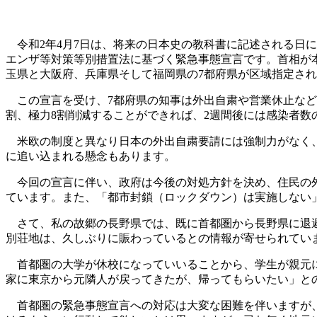
令和2年4月7日は、将来の日本史の教科書に記述される日に
エンザ等対策等別措置法に基づく緊急事態宣言です。首相が
玉県と大阪府、兵庫県そして福岡県の7都府県が区域指定され
この宣言を受け、7都府県の知事は外出自粛や営業休止など
割、極力8割削減することができれば、2週間後には感染者
米欧の制度と異なり日本の外出自粛要請には強制力がなく、
に追い込まれる懸念もあります。
今回の宣言に伴い、政府は今後の対処方針を決め、住民の外
ています。また、「都市封鎖（ロックダウン）は実施しない
さて、私の故郷の長野県では、既に首都圏から長野県に退避
別荘地は、久しぶりに賑わっているとの情報が寄せられてい
首都圏の大学が休校になっていいることから、学生が親元に
家に東京から元隣人が戻ってきたが、帰ってもらいたい」と
首都圏の緊急事態宣言への対応は大変な困難を伴いますが、