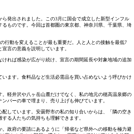
から発出されました。この3月に国会で成立した新型インフル
するものです。今回は首都圏の東京都、神奈川県、千葉県、埼
の行動を変えることが最も重要だ。人と人との接触を最低7
と宣言の意義を説明しています。
なければ感染が広がり続け、宣言の期間延長や対象地域の追加
ています。食料品など生活必需品を買い占めないよう呼びかけ
す。軽井沢や八ヶ岳山麓だけでなく、私の地元の穂高温泉郷の
ナンバーの車で埋まり、売り上げも伸びています。
心配しています。安曇野市の私の知り合いからは、「隣の空き
難する人たちの気持ちも理解できます。
か。政府の要請にあるように「帰省など県外への移動を極力避