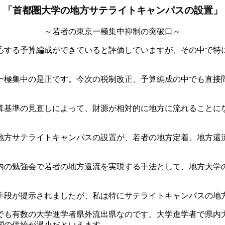
「首都圏大学の地方サテライトキャンパスの設置」
～若者の東京一極集中抑制の突破口～
応する予算編成ができていると評価していますが、その中で特
極集中の是正です。今次の税制改正、予算編成の中でも直接
基準の見直しによって、財源が相対的に地方に流れることに
方サテライトキャンパスの設置が、若者の地方定着、地方還流
の勉強会で若者の地方還流を実現する手法として、地方大学
段が提示されましたが、私は特にサテライトキャンパスの地
も有数の大学進学者県外流出県なのです。大学進学者で県内大
関の供給が過小だといえます。