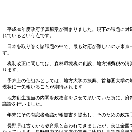
平成30年度政府予算原案が固まりました。現下の課題に対
れているという点です。
日本を取り巻く諸課題の中で、最も対応が難しいのが東京一
す。
税制改正に関しては、森林環境税の創設、地方消費税の清算
ります。
予算上の仕組みとしては、地方大学の振興、首都圏大学の地
現状に一矢報いることが期待されます。
地方創生担当の内閣府政務官をさせて頂いていた折に、府内
議論を行いました。
年末にその有識者会議が報告書を提出し、そのための政策手
長野県は古くから教育県と言われてきましたが、実は全国で
なっています。長野県内では本来の需要に比較し高等教育機