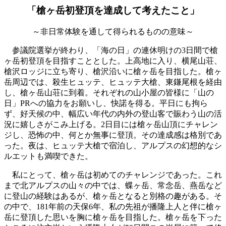
「槍ヶ岳初登頂を達成して考えたこと」
～非日常体験を通して得られるものの意味～
参議院選挙が終わり、「海の日」の連休明けの3日間で槍
ヶ岳初登頂を目指すこととした。上高地に入り、横尾山荘、
槍沢ロッジに立ち寄り、槍沢沿いに槍ヶ岳を目指した。槍ヶ
岳周辺では、殺生ヒュッテ、ヒュッテ大槍、東鎌尾根を経由
し、槍ヶ岳山荘に到着。それぞれの山小屋の皆様に「山の
日」PRへの協力をお願いし、快諾を得る。平日にも拘ら
ず、好天候の中、幅広い年代の内外の登山客で賑わう山の活
況に嬉しさがこみ上げる。2日目には槍ヶ岳山頂にチャレン
ジし、恐怖の中、何とか無事に登頂。その達成感は格別であ
った。夜は、ヒュッテ大槍で宿泊し、アルプスの幻想的なシ
ルエットも満喫できた。
私にとって、槍ヶ岳は初めてのチャレンジであった。これ
まで北アルプスの山々の中では、蝶ヶ岳、常念岳、燕岳など
に登山の経験はあるが、槍ヶ岳となると別格の趣がある。そ
の中で、181年前の天保6年、私の先祖が播隆上人と伴に槍ヶ
岳に登頂した思いを胸に槍ヶ岳を目指した。槍ヶ岳を下った