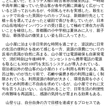
ことに驚いた。ヒュッテ大槍の経営者赤沼健至氏は、一時期
中高年層に偏っていた登山客が各年代層に満遍なく広がって
いると語っておられるが、今回私もそれを実感した。殺生ヒ
ュッテで出会った英国からのカップルは、新婚旅行先として
槍ヶ岳を選んでよかったと破顔で喜びを表していたが、日本
の山岳地域がインバウンドの受け皿として極めて潜在力が高
いことを確信した。首都圏の小中学校は夏休みに入り、親子
登山、爺孫登山の微笑ましい姿も目に入ってきた。
山小屋に泊まり非日常的な時間を過ごすと、逆説的に日常
の生活の便利さを改めて感じる一方、資源の浪費についての
反省の意識が自然に高まる。山小屋では電源確保も自家発電
で、消灯時刻は午後8時半、コンセントから携帯電話の電源
を取るにも30分100円を支払うシステムが導入されている。
宿泊者以外の登山客の山小屋のトイレ利用も有料である。風
呂は無いのが当たり前で、石鹸や歯磨き粉の利用は厳しく制
限されている。利用資源の制約が大きく、環境負荷を小さく
するため利用者に不自由を求めているが、山小屋でそれに文
句を言う人はいない。山を訪れることで、日常生活の利便性
の有難味を再認識し、感謝の気持ちが育まれる効果もある。
山登りは、自分自身の力で目標を達成するプロセスであ