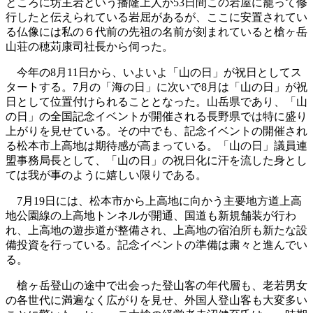
ところに坊主岩という播隆上人が53日間この岩屋に籠って修
行したと伝えられている岩屈があるが、ここに安置されてい
る仏像には私の６代前の先祖の名前が刻まれていると槍ヶ岳
山荘の穂苅康司社長から伺った。
今年の8月11日から、いよいよ「山の日」が祝日としてス
タートする。7月の「海の日」に次いで8月は「山の日」が祝
日として位置付けられることとなった。山岳県であり、「山
の日」の全国記念イベントが開催される長野県では特に盛り
上がりを見せている。その中でも、記念イベントの開催され
る松本市上高地は期待感が高まっている。「山の日」議員連
盟事務局長として、「山の日」の祝日化に汗を流した身とし
ては我が事のように嬉しい限りである。
7月19日には、松本市から上高地に向かう主要地方道上高
地公園線の上高地トンネルが開通、国道も新規舗装が行わ
れ、上高地の遊歩道が整備され、上高地の宿泊所も新たな設
備投資を行っている。記念イベントの準備は粛々と進んでい
る。
槍ヶ岳登山の途中で出会った登山客の年代層も、老若男女
の各世代に満遍なく広がりを見せ、外国人登山客も大変多い